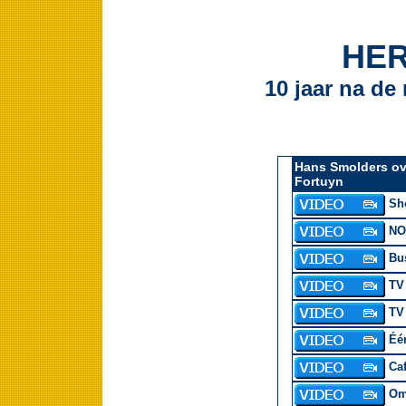
HE
10 jaar na d
Hans Smolders ove
Fortuyn
Sho
NOS
Bus
TV 
TV 
Één
Caf
Omr