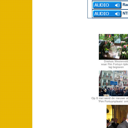
Rad
NTR
Driehuis Westerveld
waar Pim Fortuyn tijdel
lag begraven
Op 6 mei werd de nieuwe s
'Pim Fortuynplaats' on