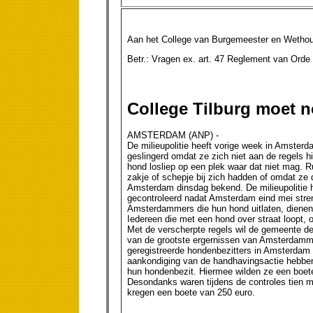
Aan het College van Burgemeester en Wethou
Betr.: Vragen ex. art. 47 Re
College Tilburg moet no
AMSTERDAM (ANP) -
De milieupolitie heeft vorige week in Amster
geslingerd omdat ze zich niet aan de regels 
hond losliep op een plek waar dat niet mag.
zakje of schepje bij zich hadden of omdat z
Amsterdam dinsdag bekend. De milieupolitie h
gecontroleerd nadat Amsterdam eind mei stre
Amsterdammers die hun hond uitlaten, dienen a
Iedereen die met een hond over straat loopt, o
Met de verscherpte regels wil de gemeente de 
van de grootste ergernissen van Amsterdammer
geregistreerde hondenbezitters in Amsterdam 
aankondiging van de handhavingsactie hebben
hun hondenbezit. Hiermee wilden ze een boete
Desondanks waren tijdens de controles tien m
kregen een boete van 250 euro.