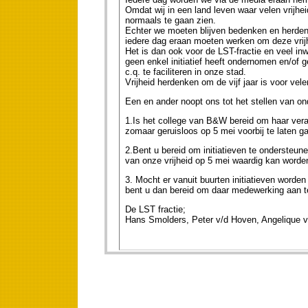
Omdat wij in een land leven waar velen vrijhei
normaals te gaan zien.
Echter we moeten blijven bedenken en herdenk
iedere dag eraan moeten werken om deze vrijhe
Het is dan ook voor de LST-fractie en veel in
geen enkel initiatief heeft ondernomen en/of
c.q. te faciliteren in onze stad.
Vrijheid herdenken om de vijf jaar is voor vel
Een en ander noopt ons tot het stellen van ond
1.Is het college van B&W bereid om haar vera
zomaar geruisloos op 5 mei voorbij te laten g
2.Bent u bereid om initiatieven te ondersteun
van onze vrijheid op 5 mei waardig kan worde
3. Mocht er vanuit buurten initiatieven worde
bent u dan bereid om daar medewerking aan t
De LST fractie;
Hans Smolders, Peter v/d Hoven, Angelique v 