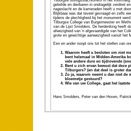
Tilburgse oorlogsslachtoffers in het voormalig
geliefde en dierbaren in ondragelijk verdriet 
nageslacht en de kameraden heeft u met door 
Blijkbaar was dat teveel gevraagd en zelfs een
tijdens de plechtigheid bij het monument werd
Tilburgse College van Burgemeester en Wetho
van de Lijst Smolders. De herdenking heeft da
afwezigheid van 'n afgevaardigde van het Coll
grote en gewichtige aanwezigheid vanuit het M
Een en ander noopt ons tot het stellen van o
Waarom heeft u besloten om niet mee
bent helemaal in Midden-Amerika boo
vele andere dure en tijdrovende (sno
Bent u zich ervan bewust dat deze pl
Tilburgers? (en dat deel is groter da
Zo ja, waarom neemt u dan niet de m
bloemetje gestuurd?
Wie van uw College, gaat het laatste
Hans Smolders, Peter van den Hoven, Patrick 