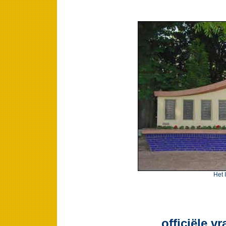
Het 
officiële v