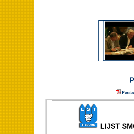
P
Persbe
LIJST S