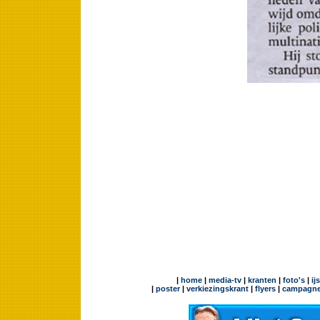
|
home
|
media-tv
|
kranten
|
foto's
|
ij
|
poster
|
verkiezingskrant
|
flyers
|
campagne