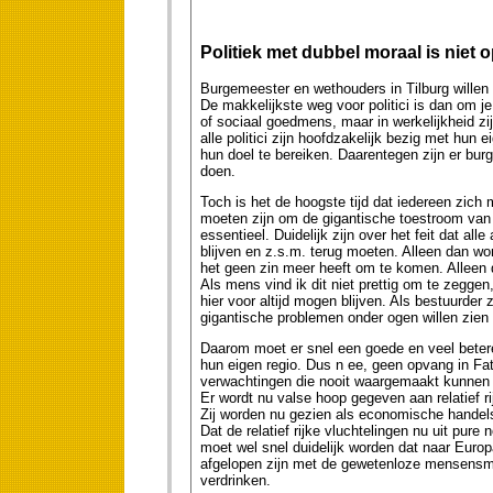
Politiek met dubbel moraal is niet 
Burgemeester en wethouders in Tilburg willen 
De makkelijkste weg voor politici is dan om 
of sociaal goedmens, maar in werkelijkheid zij
alle politici zijn hoofdzakelijk bezig met hu
hun doel te bereiken. Daarentegen zijn er burg
doen.
Toch is het de hoogste tijd dat iedereen zich m
moeten zijn om de gigantische toestroom van a
essentieel. Duidelijk zijn over het feit dat al
blijven en z.s.m. terug moeten. Alleen dan wor
het geen zin meer heeft om te komen. Alleen 
Als mens vind ik dit niet prettig om te zegge
hier voor altijd mogen blijven. Als bestuurder
gigantische problemen onder ogen willen zien 
Daarom moet er snel een goede en veel betere
hun eigen regio. Dus n ee, geen opvang in Fat
verwachtingen die nooit waargemaakt kunnen
Er wordt nu valse hoop gegeven aan relatief r
Zij worden nu gezien als economische handels
Dat de relatief rijke vluchtelingen nu uit pur
moet wel snel duidelijk worden dat naar Euro
afgelopen zijn met de gewetenloze mensensmo
verdrinken.