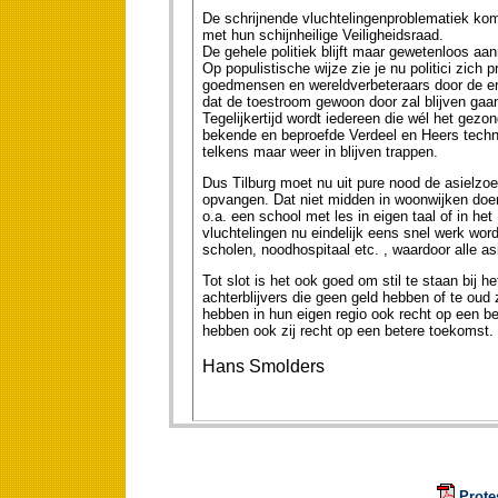
De schrijnende vluchtelingenproblematiek komt 
met hun schijnheilige Veiligheidsraad.
De gehele politiek blijft maar gewetenloos aan
Op populistische wijze zie je nu politici zich
goedmensen en wereldverbeteraars door de en
dat de toestroom gewoon door zal blijven gaa
Tegelijkertijd wordt iedereen die wél het gezon
bekende en beproefde Verdeel en Heers techn
telkens maar weer in blijven trappen.
Dus Tilburg moet nu uit pure nood de asielzoe
opvangen. Dat niet midden in woonwijken doe
o.a. een school met les in eigen taal of in het
vluchtelingen nu eindelijk eens snel werk wo
scholen, noodhospitaal etc. , waardoor alle as
Tot slot is het ook goed om stil te staan bij h
achterblijvers die geen geld hebben of te oud
hebben in hun eigen regio ook recht op een be
hebben ook zij recht op een betere toekomst.
Hans Smolders
Prote