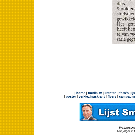
|
home
|
media-tv
|
kranten
|
foto's
|
ij
|
poster
|
verkiezingskrant
|
flyers
|
campagne
Webhosting
Copyright © 