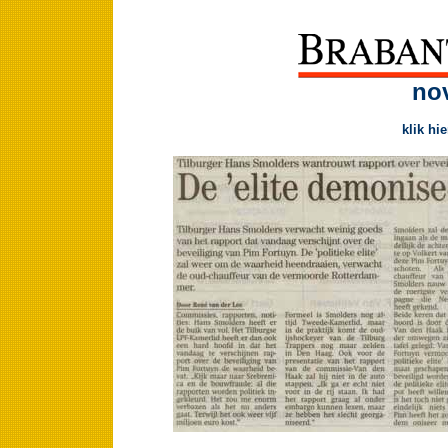
no
klik hi