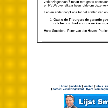
verkiezingen van 7 maart met gratis openbaa
en PVDA over elkaar heen rolde om deze verki
Een en ander noopt ons tot het stellen van o
Gaat u de Tilburgers de garantie geve
ook beloofd had voor de verkiezing
Hans Smolders, Peter van den Hoven, Patrick 
|
home
|
media-tv
|
kranten
|
foto's
|
ij
|
poster
|
verkiezingskrant
|
flyers
|
campagne