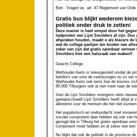
Betr.: Vragen ex. art. 47 Reglement van Orde 
Gratis bus blijkt wederom kiez
politiek onder druk te zetten!
Deze manier is heel simpel door het gegeve
lastposten van Lijst Smolders af zijn. Du
afspraken houden, maakt u als kiezers de L
wat de college partijen ten kosten van all
zeker van zijn dat gratis openbaar vervoer 
Smolders hier een halszaak van maken!!
Geacht College,
Wethouder Aarts is teleurgesteld omdat de pro
belofte's van voor de verkiezingen nu zo net
Wethouder Aarts ook eens hoe de kiezers zich
80.000 Tilburgers ook al niet meer naar de s
Voor de Lijst Smolders overigens niets nieuws 
gewaarschuwd! Lijst Smolders heeft altijd al 
allereerst voor de mensen die het niet kunnen
Het populistisch en ondoordacht snel invoere
sociale component daar hebben wij ook van he
gezegd dat in Tilburg het gratis openbaar vervo
component moet hebben en al zeker niet een v
Nu blijkt dat ook de politiek in de provincie