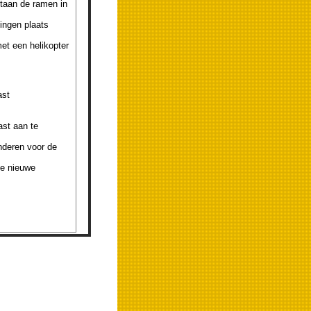
staan de ramen in
ingen plaats
et een helikopter
ast
ast aan te
nderen voor de
de nieuwe