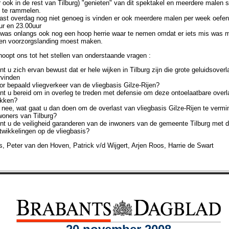
ook in de rest van Tilburg) "genieten" van dit spektakel en meerdere malen 
 te rammelen.
last overdag nog niet genoeg is vinden er ook meerdere malen per week oefen
ur en 23.00uur
 was onlangs ook nog een hoop herrie waar te nemen omdat er iets mis was m
een voorzorgslanding moest maken.
oopt ons tot het stellen van onderstaande vragen :
t u zich ervan bewust dat er hele wijken in Tilburg zijn die grote geluidsoverl
rvinden
bepaald vliegverkeer van de vliegbasis Gilze-Rijen?
t u bereid om in overleg te treden met defensie om deze ontoelaatbare overl
ken?
nee, wat gaat u dan doen om de overlast van vliegbasis Gilze-Rijen te vermi
ners van Tilburg?
t u de veiligheid garanderen van de inwoners van de gemeente Tilburg met 
ikkelingen op de vliegbasis?
 Peter van den Hoven, Patrick v/d Wijgert, Arjen Roos, Harrie de Swart