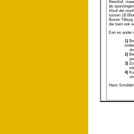
Reeshof, maar 
de sponningen
Alsof die over
tussen 18.00u
Boven Tilburg
die toen ook 
Een en ander n
1)
Ben
onde
door 
2)
Ben
pak
3)
Zo 
inwo
4)
Kun
ontw
Hans Smolders,