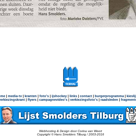
ome
|
media-tv
|
kranten
|
foto's
|
ijshockey
|
links
|
contact
|
burgerprogramma
|
kiesli
verkiezingskrant
|
flyers
|
campagnevideo's
|
verkiezingsfoto's
|
raadsleden
|
fragment
Webhosting & Design door Corina van Weert
Copyright © Hans Smolders Tilburg / 2003-2016