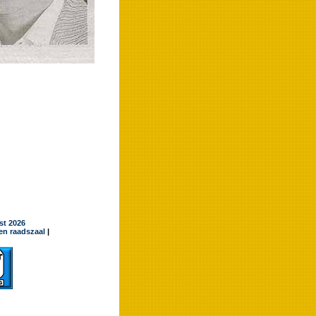
jst 2026
en raadszaal
|