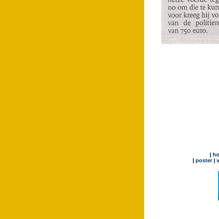
|
h
|
poster
|