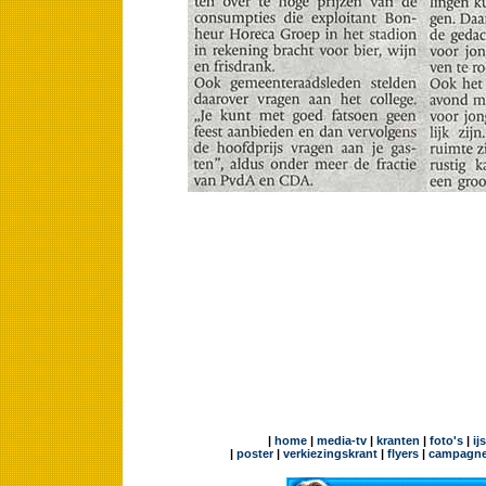
|
home
|
media-tv
|
kranten
|
foto's
|
ij
|
poster
|
verkiezingskrant
|
flyers
|
campagne