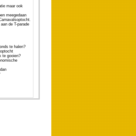
atie maar ook
hebben meegedaan
Carnavalsoptocht.
 aan de T-parade
fonds te halen?
soptocht
k te gooien?
conomische
 dan
?