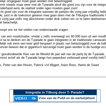
delijk omgegaan moet gaan worden met belastinggeld.
mt steeds maar weer met de T-parade alsof die goed zou zijn voor de integr
 onderhand eens de realiteit onder ogen moeten gaan zien!
ht goed zijn voor de integratie wanneer de partijen die vorig jaar vrijwillig 
e, juist in de toekomst gewoon mee gaan doen met de Tilburgse traditionele 
vorig jaar zelfs nog allochtonen onder druk zetten om ze te laten deelnemen
it belachelijk.
oopt ons tot het stellen van onderstaande vragen :
e van een noodsituatie, omdat u zelfs overweegt om 60.000 euro uit een nood
id na te denken om de T-parade te gaan integreren in de traditionele carnaval
ijk ook eens een keer geld bespaart in plaats van belastinggeld over de bal
 ervan bewust dat er gigantisch bezuinigd moet gaan worden in de huidige e
r gesubsidieerde Huis van de Wereld dit jaar wel van de partij bij de T-parade,
nst actief als de T-parade langs hun peperduur verbouwd pand voorbij trekt
 Peter van den Hoven, Patrick v/d Wijgert, Arjen Roos, Harrie de Swart
Integratie in Tilburg door T- Parade?
Visie van de PvdA en de werkelijkheid