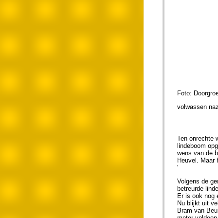
Foto: Doorgroe
volwassen naz
Ten onrechte w
lindeboom opg
wens van de b
Heuvel. Maar h
'
Volgens de gem
betreurde lind
Er is ook nog 
Nu blijkt uit 
Bram van Beur
meter voldoen 