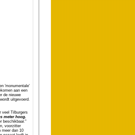
een 'monumentale'
gekomen aan een
er de nieuwe
wordt uitgevoerd.
 veel Tilburgers
s meter hoog.
er beschikbaar."
, voorzitter
n meer dan 10
 nazaat leeft in