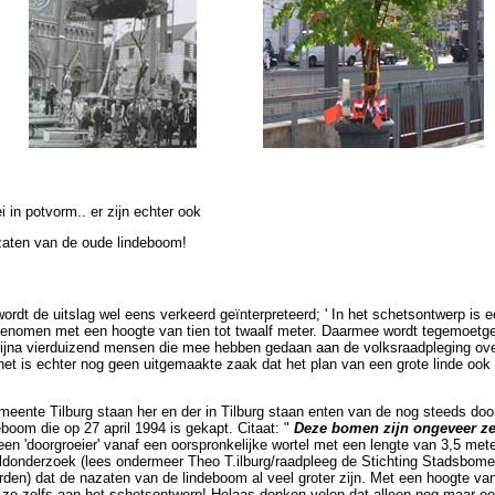
i in potvorm.. er zijn echter ook
aten van de oude lindeboom!
ordt de uitslag wel eens verkeerd geïnterpreteerd; ' In het schetsontwerp is 
enomen met een hoogte van tien tot twaalf meter. Daarmee wordt tegemoet
ijna vierduizend mensen die mee hebben gedaan aan de volksraadpleging ov
et is echter nog geen uitgemaakte zaak dat het plan van een grote linde ook 
eente Tilburg staan her en der in Tilburg staan enten van de nog steeds door
eboom die op 27 april 1994 is gekapt. Citaat: "
Deze bomen zijn ongeveer ze
een 'doorgroeier' vanaf een oorspronkelijke wortel met een lengte van 3,5 met
veldonderzoek (lees ondermeer Theo T.ilburg/raadpleeg de Stichting Stadsbomen
den) dat de nazaten van de lindeboom al veel groter zijn. Met een hoogte va
ze zelfs aan het schetsontwerp! Helaas denken velen dat alleen nog maar een