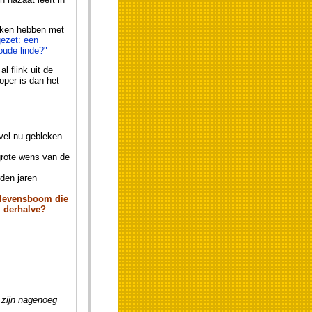
maken hebben met
gezet: een
oude linde?"
 flink uit de
oper is dan het
vel nu gebleken
grote wens van de
den jaren
e levensboom die
l derhalve?
 zijn nagenoeg