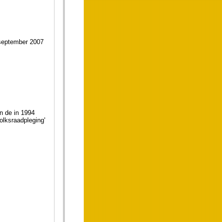
tember 2007
an de in 1994
olksraadpleging'