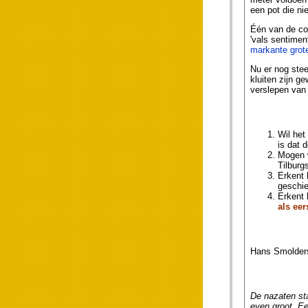
een pot die ni
Één van de coa
'vals sentimen
markante grote
Nu er nog stee
kluiten zijn g
verslepen van 
Wil het
is dat 
Mogen w
Tilburg
Erkent 
geschie
Erkent 
als eer
Hans Smolders,
De nazaten sta
even groot. E