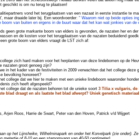
et geschikt is om nu terug te plaatsen!
litiepartners vond het terugplaatsen van een nazaat in eerste instantie te 
t', maar draaide later bij. Een woordvoerder:
" Waarom niet op beide opties in
 boom van buiten en ergens in de buurt waar dat het kan wat jonkies van de 
ds geen grote markante boom van elders is gevonden, de nazaten her en der al
ewassen en de kosten voor het terugplaatsen van de nazaten beduidend goedk
een grote boom van elders vraagt de LST zich af:
 college zich hard maken voor het herplanten van deze lindebomen op de Heu
de nazaten groot genoeg zijn?
e in het kader van de festiviteiten in 2009 verwachten dat het college deze 
se bevolking honoreert?
het college dat we hier te maken met een unieke lindeboom waaronder honder
denis zich heeft afgespeeld?
het college dat de nazaten behoren tot de unieke soort
3 Tilia x vulgaris, d
ste blad draagt en als laatste het blad afwerpt? Uniek genetisch materiaa
 Arjen Roos, Harrie de Swart, Peter van den Hoven, Patrick v/d Wijgert
an op het Lijnsheike, Wilhelminapark en onder het Korvelpark (zie onder). Ze
en metertje of 8-10 en een stamomvang van 40-50 centimeter)