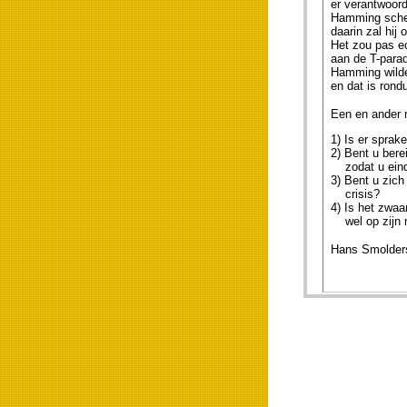
er verantwoor
Hamming scher
daarin zal hij
Het zou pas ec
aan de T-parad
Hamming wilde 
en dat is rondu
Een en ander n
1) Is er sprak
2) Bent u bere
zodat u eindel
3) Bent u zich
crisis?
4) Is het zwaa
wel op zijn mi
Hans Smolders,