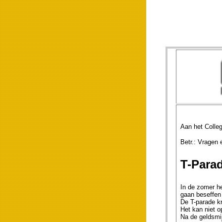
Aan het Colle
Betr.: V
T-Parad
In de zomer h
gaan beseffen 
De T-parade kr
Het kan niet op
Na de geldsmij