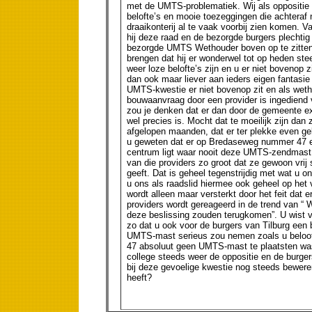
met de UMTS-problematiek. Wij als oppositie
belofte’s en mooie toezeggingen die achteraf n
draaikonterij al te vaak voorbij zien komen.
hij deze raad en de bezorgde burgers plechtig
bezorgde UMTS Wethouder boven op te zitten
brengen dat hij er wonderwel tot op heden ste
weer loze belofte’s zijn en u er niet bovenop z
dan ook maar liever aan ieders eigen fantasie
UMTS-kwestie er niet bovenop zit en als weth
bouwaanvraag door een provider is ingedie
zou je denken dat er dan door de gemeente 
wel precies is. Mocht dat te moeilijk zijn d
afgelopen maanden, dat er ter plekke even ge
u geweten dat er op Bredaseweg nummer 47 ee
centrum ligt waar nooit deze UMTS-zendmast 
van die providers zo groot dat ze gewoon vrij
geeft. Dat is geheel tegenstrijdig met wat u o
u ons als raadslid hiermee ook geheel op het 
wordt alleen maar versterkt door het feit dat e
providers wordt gereageerd in de trend van “ 
deze beslissing zouden terugkomen”. U wist v
zo dat u ook voor de burgers van Tilburg een 
UMTS-mast serieus zou nemen zoals u beloofd
47 absoluut geen UMTS-mast te plaatsten was
college steeds weer de oppositie en de burger
bij deze gevoelige kwestie nog steeds bewere
heeft?