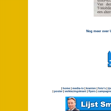
Nog meer over U
|
home
|
media-tv
|
kranten
|
foto's
|
ij
|
poster
|
verkiezingskrant
|
flyers
|
campagne