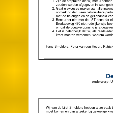
Zijn de afspraken die wij met u hebb
zouden worden afgegeven in woongebi
Gaat u excuses maken aan alle inwone
opmerking dat u een betrouwbare partner
met de belangen en de gezondheid van
Bent u het niet met de LST eens dat 
Bredaseweg 470 niet redelijkerwijs b
omdat de bouwvergunning is afgegeve
Het is belachelijk dat wij als raadsled
krant moeten vernemen, waarom worden 
Hans Smolders, Peter van den Hoven, Patrick 
De
onderwerp: 
Wij van de Lijst Smolders hebben al zo vaak t
moet komen en dan al zeker bij gevoelige kwest