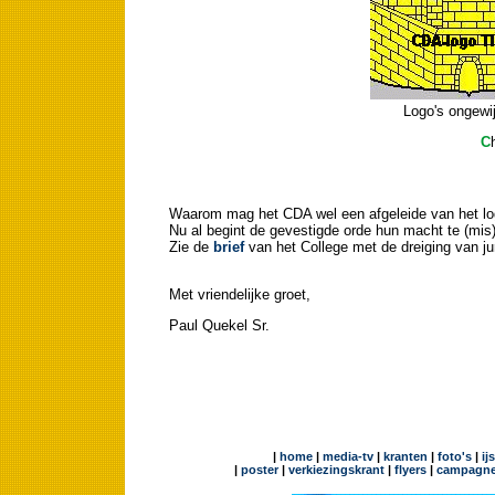
Logo's ongewi
C
Waarom mag het CDA wel een afgeleide van het log
Nu al begint de gevestigde orde hun macht te (mis)
Zie de
brief
van het College met de dreiging van ju
Met vriendelijke groet,
Paul Quekel Sr.
|
home
|
media-tv
|
kranten
|
foto's
|
ij
|
poster
|
verkiezingskrant
|
flyers
|
campagne