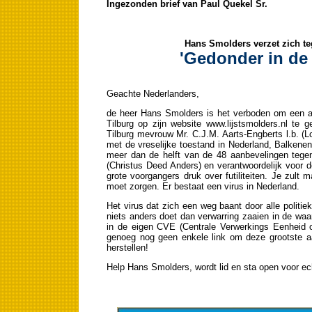
Ingezonden brief van Paul Quekel Sr.
Hans Smolders verzet zich te
'Gedonder in de 
Geachte Nederlanders,
de heer Hans Smolders is het verboden om een af
Tilburg op zijn website www.lijstsmolders.nl te
Tilburg mevrouw Mr. C.J.M. Aarts-Engberts l.b. (
met de vreselijke toestand in Nederland, Balkene
meer dan de helft van de 48 aanbevelingen teg
(Christus Deed Anders) en verantwoordelijk voor d
grote voorgangers druk over futiliteiten. Je zult 
moet zorgen. Er bestaat een virus in Nederland.
Het virus dat zich een weg baant door alle politie
niets anders doet dan verwarring zaaien in de waa
in de eigen CVE (Centrale Verwerkings Eenheid 
genoeg nog geen enkele link om deze grootste aan
herstellen!
Help Hans Smolders, wordt lid en sta open voor ec