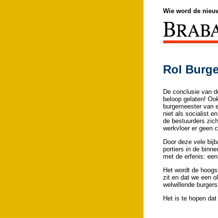
Wie word de nieu
Rol Burgem
De conclusie van de
beloop gelaten! Oo
burgemeester van ee
niet als socialist
de bestuurders zich
werkvloer er geen c
Door deze vele bijb
portiers in de binn
met de erfenis: een
Het wordt de hoogs
zit en dat we een o
welwillende burgers
Het is te hopen dat