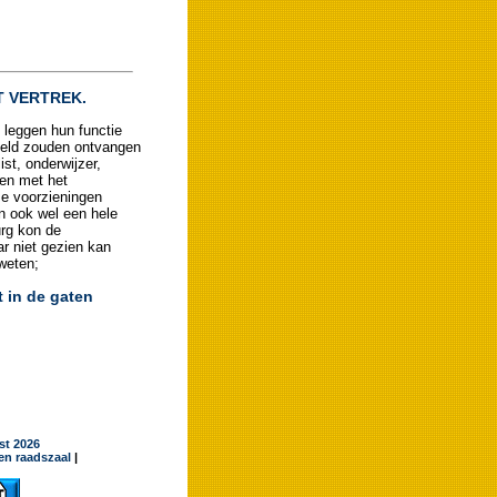
 VERTREK.
 leggen hun functie
geld zouden ontvangen
st, onderwijzer,
 en met het
ze voorzieningen
n ook wel een hele
urg kon de
r niet gezien kan
weten;
t in de gaten
jst 2026
en raadszaal
|