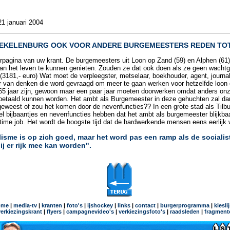
21 januari 2004
TEKELENBURG OOK VOOR ANDERE BURGEMEESTERS REDEN TOT
rpagina van uw krant. De burgemeesters uit Loon op Zand (59) en Alphen (61)
an het leven te kunnen genieten. Zouden ze dat ook doen als ze geen wacht
3181,- euro) Wat moet de verpleegster, metselaar, boekhouder, agent, journali
er van denken die word gevraagd om meer te gaan werken voor hetzelfde loon
e 65 jaar zijn, gewoon maar een paar jaar moeten doorwerken omdat anders on
 betaald kunnen worden. Het ambt als Burgemeester in deze gehuchten zal da
geweest of zou het komen door de nevenfuncties?? In een grote stad als Tilb
l bijbaantjes en nevenfuncties hebben dat het ambt als burgemeester blijkbaa
-time job. Het wordt de hoogste tijd dat de hardwerkende mensen eens eerlijk 
lisme is op zich goed, maar het word pas een ramp als de socialis
hij er rijk mee kan worden".
ome
|
media-tv
|
kranten
|
foto's
|
ijshockey
|
links
|
contact
|
burgerprogramma
|
kiesli
verkiezingskrant
|
flyers
|
campagnevideo's
|
verkiezingsfoto's
|
raadsleden
|
fragment