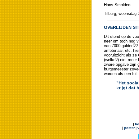
Hans Smolders
Tilburg, woensdag 
OVERLIJDEN S
Dit stond op de voo
neer om toch nog v
van 7000 gulden?? (
ambtenaar, etc. hi
vooruitzicht als z
(welke?) niet meer
zware opgave zijn 
burgemeester zovee
worden als een full
"Het socia
krijgt dat 
|
h
|
poster
|