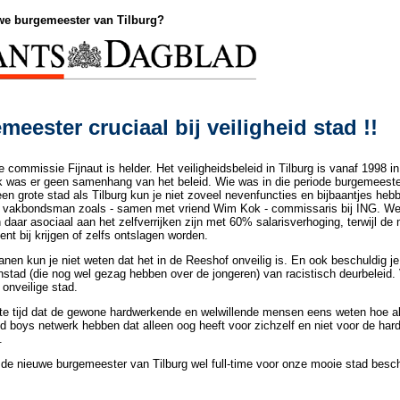
we burgemeester van Tilburg?
eester cruciaal bij veiligheid stad !!
 commissie Fijnaut is helder. Het veiligheidsbeleid in Tilburg is vanaf 1998 i
k was er geen samenhang van het beleid. Wie was in die periode burgemeeste
n grote stad als Tilburg kun je niet zoveel nevenfuncties en bijbaantjes heb
 en vakbondsman zoals - samen met vriend Wim Kok - commissaris bij ING. We
 daar asociaal aan het zelfverrijken zijn met 60% salarisverhoging, terwijl d
ent bij krijgen of zelfs ontslagen worden.
anen kun je niet weten dat het in de Reeshof onveilig is. En ook beschuldig j
enstad (die nog wel gezag hebben over de jongeren) van racistisch deurbeleid.
 onveilige stad.
te tijd dat de gewone hardwerkende en welwillende mensen eens weten hoe alle
ld boys netwerk hebben dat alleen oog heeft voor zichzelf en niet voor de ha
.
 de nieuwe burgemeester van Tilburg wel full-time voor onze mooie stad besch