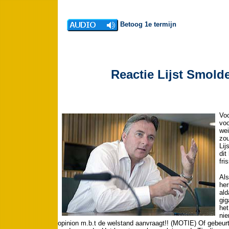
Betoog 1e termijn
Reactie Lijst Smold
Voo
voo
wei
zou
Lij
dit
fri
Als
her
ald
gig
het
nie
opinion m.b.t de welstand aanvraagt!! (MOTIE) Of gebeurt