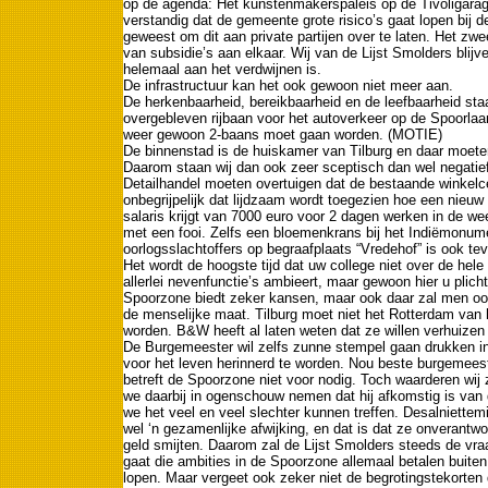
op de agenda: Het kunstenmakerspaleis op de Tivoligarage
verstandig dat de gemeente grote risico’s gaat lopen bij 
geweest om dit aan private partijen over te laten. Het zwe
van subsidie’s aan elkaar. Wij van de Lijst Smolders blij
helemaal aan het verdwijnen is.
De infrastructuur kan het ook gewoon niet meer aan.
De herkenbaarheid, bereikbaarheid en de leefbaarheid staa
overgebleven rijbaan voor het autoverkeer op de Spoorlaa
weer gewoon 2-baans moet gaan worden. (MOTIE)
De binnenstad is de huiskamer van Tilburg en daar moeten
Daarom staan wij dan ook zeer sceptisch dan wel negatie
Detailhandel moeten overtuigen dat de bestaande winkelce
onbegrijpelijk dat lijdzaam wordt toegezien hoe een nieuw
salaris krijgt van 7000 euro voor 2 dagen werken in de wee
met een fooi.
Zelfs een bloemenkrans bij het Indiëmonume
oorlogsslachtoffers op begraafplaats “Vredehof” is ook te
Het wordt de hoogste tijd dat uw college niet over de hele
allerlei nevenfunctie’s ambieert, maar gewoon hier u plicht
Spoorzone biedt zeker kansen, maar ook daar zal men o
de menselijke maat. Tilburg moet niet het Rotterdam van 
worden. B&W heeft al laten weten dat ze willen verhuize
De Burgemeester wil zelfs zunne stempel gaan drukken i
voor het leven herinnerd te worden. Nou beste burgemeest
betreft de Spoorzone niet voor nodig. Toch waarderen wij z
we daarbij in ogenschouw nemen dat hij afkomstig is va
we het veel en veel slechter kunnen treffen. Desalniett
wel ‘n gezamenlijke afwijking, en dat is dat ze onverant
geld smijten. Daarom zal de Lijst Smolders steeds de vraag
gaat die ambities in de Spoorzone allemaal betalen buiten 
lopen. Maar vergeet ook zeker niet de begrotingstekorte