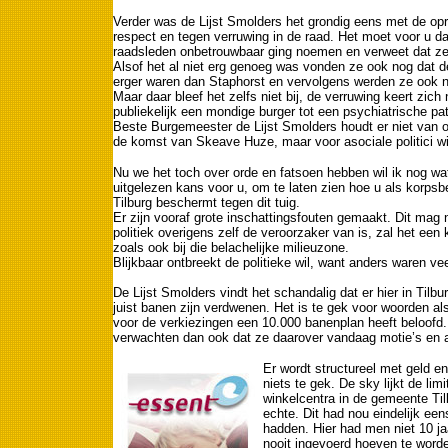
Verder was de Lijst Smolders het grondig eens met de op
respect en tegen verruwing in de raad. Het moet voor u da
raadsleden onbetrouwbaar ging noemen en verweet dat ze
Alsof het al niet erg genoeg was vonden ze ook nog dat de
erger waren dan Staphorst en vervolgens werden ze ook n
Maar daar bleef het zelfs niet bij, de verruwing keert zi
publiekelijk een mondige burger tot een psychiatrische pat
Beste Burgemeester de Lijst Smolders houdt er niet van o
de komst van Skeave Huze, maar voor asociale politici wi
Nu we het toch over orde en fatsoen hebben wil ik nog w
uitgelezen kans voor u, om te laten zien hoe u als korps
Tilburg beschermt tegen dit tuig.
Er zijn vooraf grote inschattingsfouten gemaakt. Dit mag 
politiek overigens zelf de veroorzaker van is, zal het e
zoals ook bij die belachelijke milieuzone.
Blijkbaar ontbreekt de politieke wil, want anders waren ve
De Lijst Smolders vindt het schandalig dat er hier in Ti
juist banen zijn verdwenen. Het is te gek voor woorden als
voor de verkiezingen een 10.000 banenplan heeft beloofd.
verwachten dan ook dat ze daarover vandaag motie’s en
Er wordt structureel met geld e
niets te gek. De sky lijkt de limi
winkelcentra in de gemeente Tilb
echte. Dit had nou eindelijk ee
hadden. Hier had men niet 10 ja
nooit ingevoerd hoeven te worde