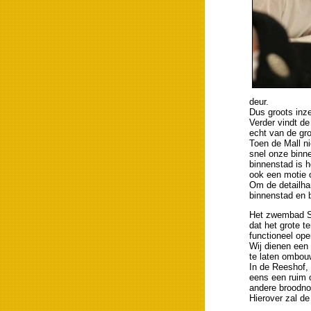
deur.
Dus groots inz
Verder vindt d
echt van de gr
Toen de Mall ni
snel onze binne
binnenstad is h
ook een motie o
Om de detailha
binnenstad en b
Het zwembad St
dat het grote t
functioneel op
Wij dienen een 
te laten ombou
In de Reeshof,
eens een ruim 
andere broodnod
Hierover zal d