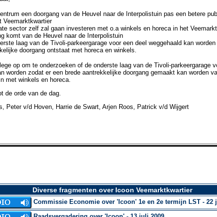
centrum een doorgang van de Heuvel naar de Interpolistuin pas een betere publ
t Veemarktkwartier
ate sector zelf zal gaan investeren met o.a winkels en horeca in het Veemarkt
g komt van de Heuvel naar de Interpolistuin
erste laag van de Tivoli-parkeergarage voor een deel weggehaald kan worden
kelijke doorgang ontstaat met horeca en winkels.
lege op om te onderzoeken of de onderste laag van de Tivoli-parkeergarage v
n worden zodat er een brede aantrekkelijke doorgang gemaakt kan worden va
uin met winkels en horeca.
ot de orde van de dag.
 Peter v/d Hoven, Harrie de Swart, Arjen Roos, Patrick v/d Wijgert
Diverse fragmenten over Icoon Veemarktkwartier
Commissie Economie over 'Icoon' 1e en 2e termijn LST - 22 j
Raadsvergadering over 'Icoon' - 13 juli 2009