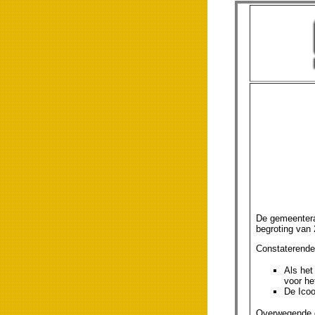
De gemeentera
begroting van
Constaterende
Als het
voor he
De Icoo
Overwegende 