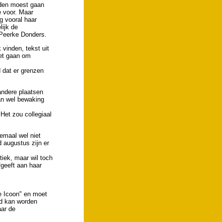
iden moest gaan
e voor. Maar
g vooral haar
lijk de
Peerke Donders.
vinden, tekst uit
oet gaan om
 dat er grenzen
andere plaatsen
an wel bewaking
Het zou collegiaal
lemaal wel niet
d augustus zijn er
iek, maar wil toch
fgeeft aan haar
e Icoon" en moet
ld kan worden
aar de