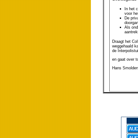
In het 
voor he
De priv
doorgan
Als ond
aantrek
Draagt het Col
weggehaald ka
de Interpolist
en gaat over t
Hans Smolders,