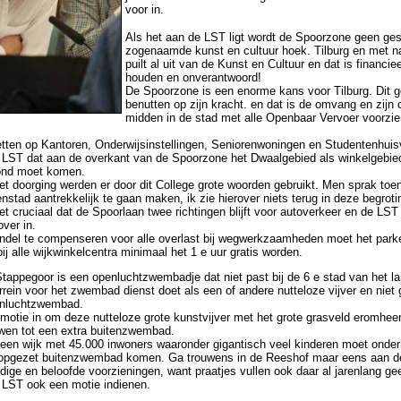
voor in.
Als het aan de LST ligt wordt de Spoorzone geen ges
zogenaamde kunst en cultuur hoek. Tilburg en met 
puilt al uit van de Kunst en Cultuur en dat is financiee
houden en onverantwoord!
De Spoorzone is een enorme kans voor Tilburg. Dit g
benutten op zijn kracht. en dat is de omvang en zijn c
midden in de stad met alle Openbaar Vervoer voorzie
etten op Kantoren, Onderwijsinstellingen, Seniorenwoningen en Studentenhuis
e LST dat aan de overkant van de Spoorzone het Dwaalgebied als winkelgebi
ond moet komen.
et doorging werden er door dit College grote woorden gebruikt. Men sprak toe
nstad aantrekkelijk te gaan maken, ik zie hierover niets terug in deze begroti
et cruciaal dat de Spoorlaan twee richtingen blijft voor autoverkeer en de LST
ver in.
ndel te compenseren voor alle overlast bij wegwerkzaamheden moet het parke
ij alle wijkwinkelcentra minimaal het 1 e uur gratis worden.
appegoor is een openluchtzwembadje dat niet past bij de 6 e stad van het la
errein voor het zwembad dienst doet als een of andere nutteloze vijver en niet
enluchtzwembad.
motie in om deze nutteloze grote kunstvijver met het grote grasveld eromhee
wen tot een extra buitenzwembad.
 een wijk met 45.000 inwoners waaronder gigantisch veel kinderen moet onde
opgezet buitenzwembad komen. Ga trouwens in de Reeshof maar eens aan de 
ige en beloofde voorzieningen, want praatjes vullen ook daar al jarenlang ge
e LST ook een motie indienen.