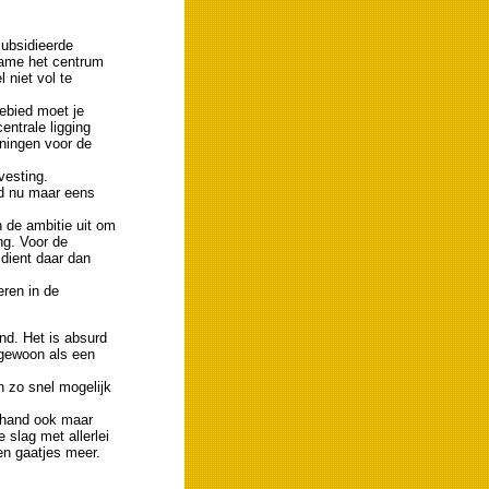
ubsidieerde
name het centrum
l niet vol te
ebied moet je
entrale ligging
ningen voor de
vesting.
ed nu maar eens
n de ambitie uit om
ng. Voor de
 dient daar dan
ren in de
nd. Het is absurd
 gewoon als een
n zo snel mogelijk
rhand ook maar
slag met allerlei
en gaatjes meer.