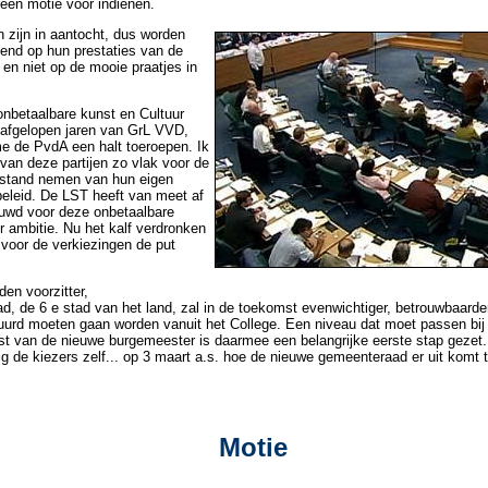
 een motie voor indienen.
 zijn in aantocht, dus worden
kend op hun prestaties van de
 en niet op de mooie praatjes in
onbetaalbare kunst en Cultuur
 afgelopen jaren van GrL VVD,
 de PvdA een halt toeroepen. Ik
van deze partijen zo vlak voor de
fstand nemen van hun eigen
eleid. De LST heeft van meet af
wd voor deze onbetaalbare
r ambitie. Nu het kalf verdronken
 voor de verkiezingen de put
den voorzitter,
, de 6 e stad van het land, zal in de toekomst evenwichtiger, betrouwbaarder
tuurd moeten gaan worden vanuit het College. Een niveau dat moet passen bij
t van de nieuwe burgemeester is daarmee een belangrijke eerste stap gezet.
g de kiezers zelf... op 3 maart a.s. hoe de nieuwe gemeenteraad er uit komt t
Motie