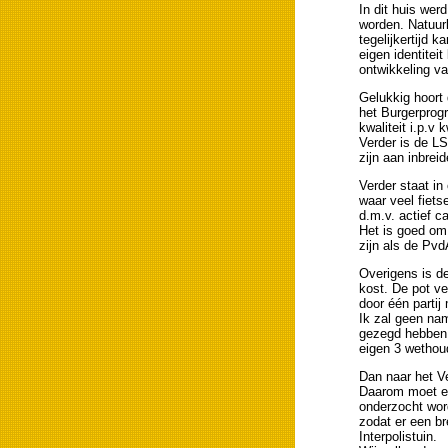
In dit huis wer
worden. Natuurl
tegelijkertijd 
eigen identitei
ontwikkeling v
Gelukkig hoort 
het Burgerprog
kwaliteit i.p.v k
Verder is de L
zijn aan inbrei
Verder staat in
waar veel fiets
d.m.v. actief c
Het is goed om 
zijn als de Pv
Overigens is de
kost. De pot ve
door één partij
Ik zal geen nam
gezegd hebben d
eigen 3 wethoud
Dan naar het Ve
Daarom moet er
onderzocht wor
zodat er een b
Interpolistuin.