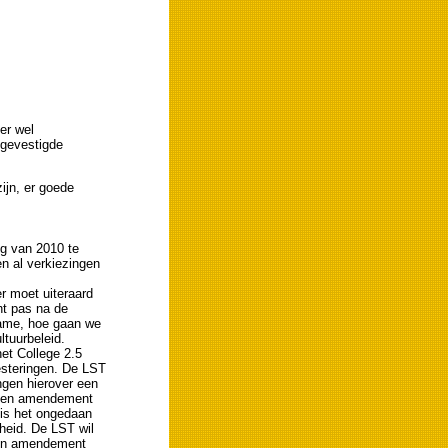
er wel
 gevestigde
ijn, er goede
ng van 2010 te
n al verkiezingen
r moet uiteraard
ht pas na de
Fame, hoe gaan we
tuurbeleid.
et College 2.5
esteringen. De LST
ingen hierover een
 een amendement
is het ongedaan
heid. De LST wil
 een amendement