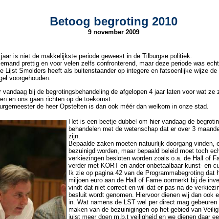
Betoog begroting 2010
9 november 2009
jaar is niet de makkelijkste periode geweest in de Tilburgse politiek.
emand prettig en voor velen zelfs confronterend, maar deze periode was echt
e Lijst Smolders heeft als buitenstaander op integere en fatsoenlijke wijze de
egel voorgehouden.
vandaag bij de begrotingsbehandeling de afgelopen 4 jaar laten voor wat ze z
ken en ons gaan richten op de toekomst.
rgemeester de heer Opstelten is dan ook méér dan welkom in onze stad.
Het is een beetje dubbel om hier vandaag de begroti
behandelen met de wetenschap dat er over 3 maande
zijn.
Bepaalde zaken moeten natuurlijk doorgang vinden, e
bezuinigd worden, maar bepaald beleid moet toch ec
verkiezingen besloten worden zoals o.a. de Hall of 
verder met KORT en ander onbetaalbaar kunst- en cul
Ik zie op pagina 42 van de Programmabegroting dat h
miljoen euro aan de Hall of Fame oormerkt bij de inv
vindt dat niet correct en wil dat er pas na de verkiez
besluit wordt genomen. Hiervoor dienen wij dan ook
in. Wat namens de LST wel per direct mag gebeuren 
maken van de bezuinigingen op het gebied van Veilig
juist meer doen m.b.t veiligheid en we dienen daar