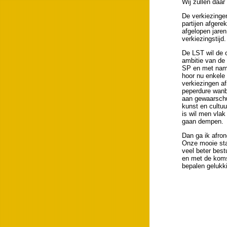
Wij zullen daar
De verkiezingen
partijen afgere
afgelopen jaren
verkiezingstijd.
De LST wil de 
ambitie van de
SP en met name
hoor nu enkele 
verkiezingen a
peperdure wanb
aan gewaarschu
kunst en cultuu
is wil men vlak
gaan dempen.
Dan ga ik afron
Onze mooie stad
veel beter bes
en met de koms
bepalen gelukki