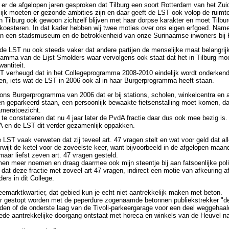
d er de afgelopen jaren gesproken dat Tilburg een soort Rotterdam van het Zu
ijk moeten er gezonde ambities zijn en daar geeft de LST ook volop de ruimt
kan Tilburg ook gewoon zichzelf blijven met haar dorpse karakter en moet Tilbur
t koesteren. In dat kader hebben wij twee moties over ons eigen erfgoed. Name
an een stadsmuseum en de betrokkenheid van onze Surinaamse inwoners bij 
de LST nu ook steeds vaker dat andere partijen de menselijke maat belangrijk 
ramma van de Lijst Smolders waar vervolgens ook staat dat het in Tilburg m
wantiteit.
ST verheugd dat in het Collegeprogramma 2008-2010 eindelijk wordt onderkend
den, iets wat de LST in 2006 ook al in haar Burgerprogramma heeft staan.
 ons Burgerprogramma van 2006 dat er bij stations, scholen, winkelcentra en 
en geparkeerd staan, een persoonlijk bewaakte fietsenstalling moet komen, d
ameratoezicht.
te constateren dat nu 4 jaar later de PvdA fractie daar dus ook mee bezig is. 
dA en de LST dit verder gezamenlijk oppakken.
 LST vaak verweten dat zij teveel art. 47 vragen stelt en wat voor geld dat al
rwijt de ketel voor de zoveelste keer, want bijvoorbeeld in de afgelopen maan
 maar liefst zeven art. 47 vragen gesteld.
en meer noemen en draag daarmee ook mijn steentje bij aan fatsoenlijke polit
at deze fractie met zoveel art 47 vragen, indirect een motie van afkeuring a
ers in dit College.
emarktkwartier, dat gebied kun je echt niet aantrekkelijk maken met beton.
 gestopt worden met de peperdure zogenaamde betonnen publiekstrekker "d
den of de onderste laag van de Tivoli-parkeergarage voor een deel weggehaa
rede aantrekkelijke doorgang ontstaat met horeca en winkels van de Heuvel n