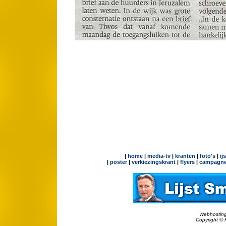
|
home
|
media-tv
|
kranten
|
foto's
|
ij
|
poster
|
verkiezingskrant
|
flyers
|
campagne
Webhosting
Copyright © 