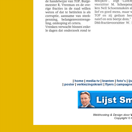
|
home
|
media-tv
|
kranten
|
foto's
|
ij
|
poster
|
verkiezingskrant
|
flyers
|
campagne
Webhosting & Design door
Copyright © 