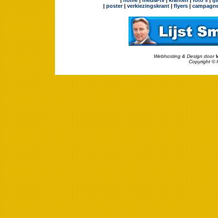
|
home
|
media-tv
|
kranten
|
foto's
|
ij
|
poster
|
verkiezingskrant
|
flyers
|
campagne
Webhosting & Design door
Copyright © 