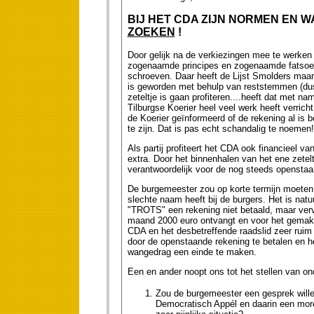
BIJ HET CDA ZIJN NORMEN EN 
ZOEKEN
!
Door gelijk na de verkiezingen mee te werken
zogenaamde principes en zogenaamde fatsoens
schroeven. Daar heeft de Lijst Smolders maa
is geworden met behulp van reststemmen (du
zeteltje is gaan profiteren....heeft dat met
Tilburgse Koerier heel veel werk heeft verric
de Koerier geïnformeerd of de rekening al is b
te zijn. Dat is pas echt schandalig te noemen!
Als partij profiteert het CDA ook financieel va
extra. Door het binnenhalen van het ene zeteltj
verantwoordelijk voor de nog steeds openstaan
De burgemeester zou op korte termijn moeten 
slechte naam heeft bij de burgers. Het is natuu
"TROTS" een rekening niet betaald, maar verv
maand 2000 euro ontvangt en voor het gemak 
CDA en het desbetreffende raadslid zeer ruim 
door de openstaande rekening te betalen en he
wangedrag een einde te maken.
Een en ander noopt ons tot het stellen van o
Zou de burgemeester een gesprek willen
Democratisch Appél en daarin een more