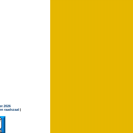
jst 2026
en raadszaal
|