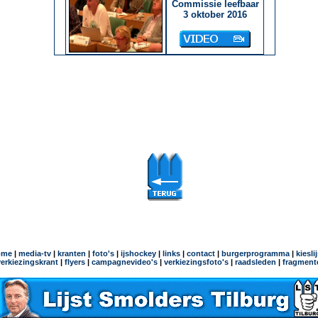
Commissie leefbaar
3 oktober 2016
ome
|
media-tv
|
kranten
|
foto's
|
ijshockey
|
links
|
contact
|
burgerprogramma
|
kiesli
verkiezingskrant
|
flyers
|
campagnevideo's
|
verkiezingsfoto's
|
raadsleden
|
fragment