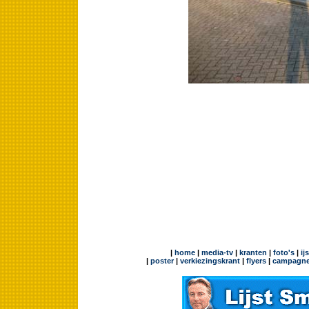
|
home
|
media-tv
|
kranten
|
foto's
|
ij
|
poster
|
verkiezingskrant
|
flyers
|
campagne