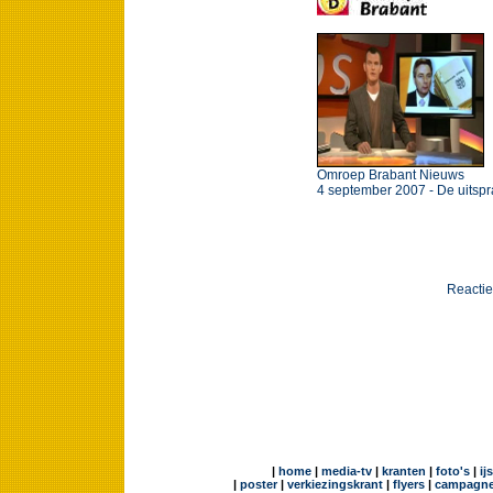
Omroep Brabant Nieuws
4 september 2007 - De uitsp
Reactie
|
home
|
media-tv
|
kranten
|
foto's
|
ij
|
poster
|
verkiezingskrant
|
flyers
|
campagne