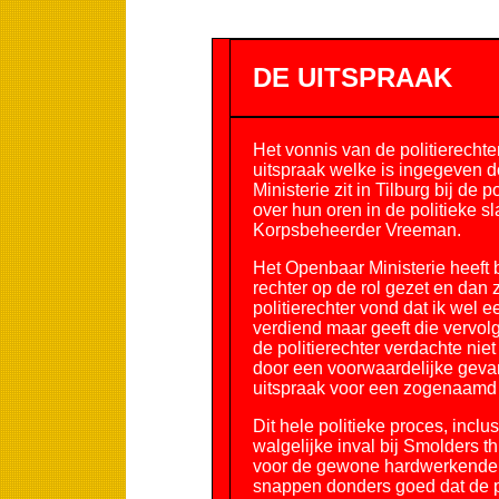
DE UITSPRAAK
Het vonnis van de politierechter
uitspraak welke is ingegeven do
Ministerie zit in Tilburg bij de 
over hun oren in de politieke 
Korpsbeheerder Vreeman.
Het Openbaar Ministerie heeft
rechter op de rol gezet en dan 
politierechter vond dat ik wel 
verdiend maar geeft die vervolg
de politierechter verdachte ni
door een voorwaardelijke gevan
uitspraak voor een zogenaamd o
Dit hele politieke proces, incl
walgelijke inval bij Smolders th
voor de gewone hardwerkende e
snappen donders goed dat de po