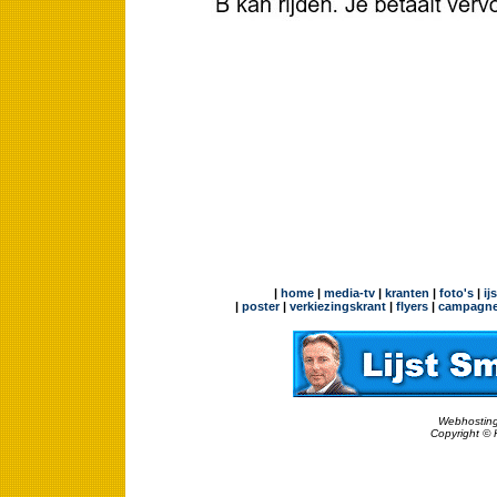
|
home
|
media-tv
|
kranten
|
foto's
|
ij
|
poster
|
verkiezingskrant
|
flyers
|
campagne
Webhosting
Copyright © 