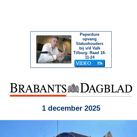
Peperdure
opvang
Statushouders
bij v/d Valk
Tilburg- Raad 18-
11-24
1 december 2025