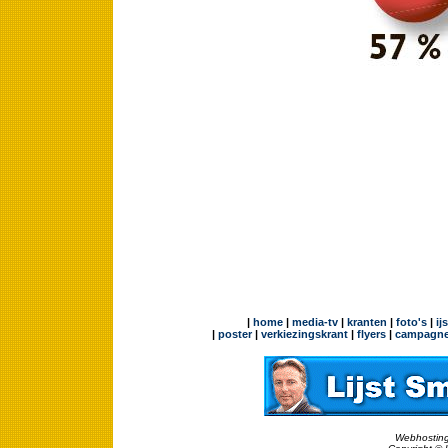
|
home
|
media-tv
|
kranten
|
foto's
|
ij
|
poster
|
verkiezingskrant
|
flyers
|
campagne
Webhosting