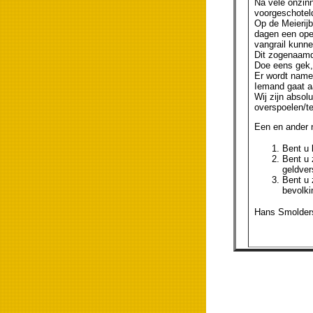
Na vele onzinn
voorgeschoteld
Op de Meierijb
dagen een ope
vangrail kunne
Dit zogenaamd
Doe eens gek, 
Er wordt namel
Iemand gaat aa
Wij zijn absolu
overspoelen/te
Een en ander n
Bent u 
Bent u 
geldve
Bent u 
bevolki
Hans Smolders,