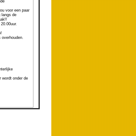
nde
zou voor een paar
 langs de
ak!!
 20.00uur.
!
's overhouden.
terlijke
r wordt onder de