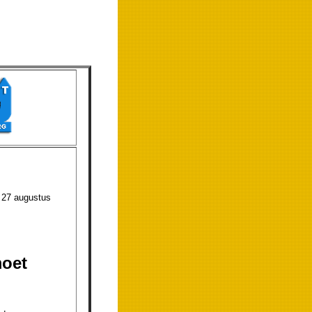
ugustus
moet