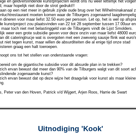
ige en geldverslindende kunstprojecten wordt ons nu weer letterlijk het volge
, maar hopelijk niet door de strot gedrukt!!
aan op een niet meer in gebruik zijnde oude brug over het Wilhelminakanaal 
nluchtrestaurant moeten komen waar de Tilburgers zogenaamd laagdrempelig
n dineren voor maar liefst 32.50 euro per persoon. Let op, het is wel op afspra
e kunstproject zou plaatsvinden van 22 tot 28 september tussen 17.00uur en
maar toch niet met belastinggeld van de Tilburgers vindt de Lijst Smolders.
ijk weer een grote subsidie geven voor deze onzin van maar liefst 48000 euro
n dit cateringtrucje wat is overgoten met een zweverig sausje flink wat euro
ut niet tegen kunst, maar willen de absurditeiten die al enige tijd onze stad
isteren graag een halt toeroepen.
oopt ons tot het stellen van onderstaande vragen:
bereid om de gigantische subsidie voor dit absurde plan in te trekken?
zich ervan bewust dat meer dan 90% van de Tilburgers walgt van dit soort ach
rslindende zogenaamde kunst?
zich ervan bewust dat op deze wijze het draagvlak voor kunst als maar kleine
ng.
 Peter van den Hoven, Patrick v/d Wijgert, Arjen Roos, Harrie de Swart
Uitnodiging 'Kook'