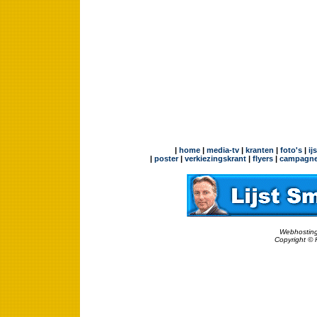
|
home
|
media-tv
|
kranten
|
foto's
|
ij
|
poster
|
verkiezingskrant
|
flyers
|
campagne
Webhosting
Copyright © 