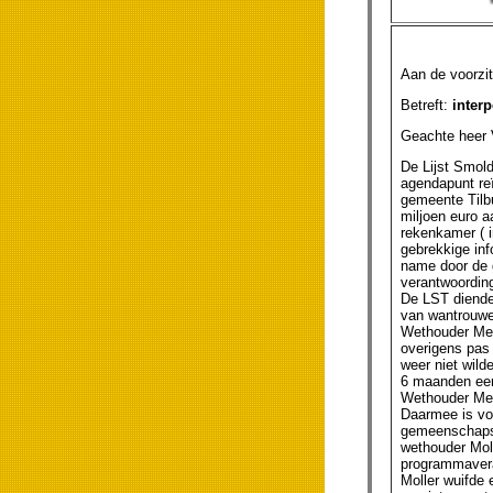
Aan de
Betreft:
interp
Geachte heer
De Lijst Smold
agendapunt reï
gemeente Tilbu
miljoen euro a
rekenkamer ( i
gebrekkige in
name door de g
verantwoording
De LST diende
van wantrouwe
Wethouder Mev
overigens pas 
weer niet wild
6 maanden een
Wethouder Mevi
Daarmee is voo
gemeenschapsg
wethouder Mol
programmavera
Moller wuifde 