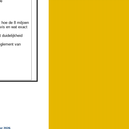
we
 hoe de 8 miljoen
evis en wat exact
 duidelijkheid
Reglement van
jst 2026