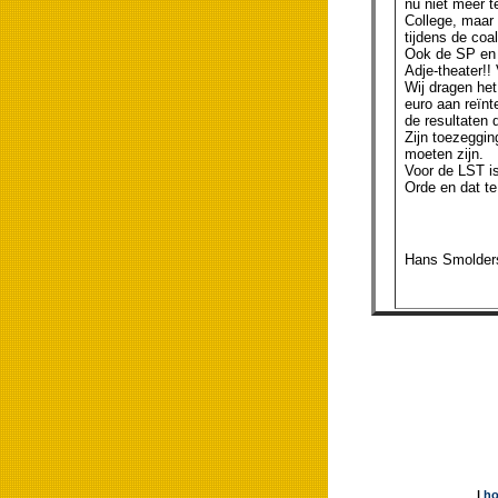
nu niet meer t
College, maar 
tijdens de coa
Ook de SP en 
Adje-theater!! 
Wij dragen het
euro aan reïnt
de resultaten 
Zijn toezeggin
moeten zijn.
Voor de LST is
Orde en dat te
Hans Smolders,
|
h