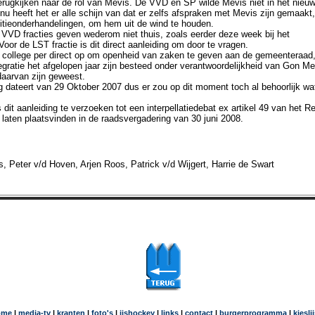
erugkijken naar de rol van Mevis. De VVD en SP wilde Mevis niet in het nieu
nu heeft het er alle schijn van dat er zelfs afspraken met Mevis zijn gemaakt,
litieonderhandelingen, om hem uit de wind te houden.
VVD fracties geven wederom niet thuis, zoals eerder deze week bij het
Voor de LST fractie is dit direct aanleiding om door te vragen.
 college per direct op om openheid van zaken te geven aan de gemeenteraad,
egratie het afgelopen jaar zijn besteed onder verantwoordelijkheid van Gon M
daarvan zijn geweest.
g dateert van 29 Oktober 2007 dus er zou op dit moment toch al behoorlijk wat
 dit aanleiding te verzoeken tot een interpellatiedebat ex artikel 49 van het 
 laten plaatsvinden in de raadsvergadering van 30 juni 2008.
 Peter v/d Hoven, Arjen Roos, Patrick v/d Wijgert, Harrie de Swart
ome
|
media-tv
|
kranten
|
foto's
|
ijshockey
|
links
|
contact
|
burgerprogramma
|
kiesli