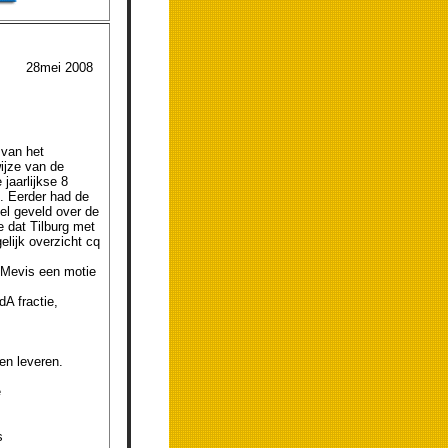
mei 2008
 van het
ijze van de
jaarlijkse 8
f. Eerder had de
el geveld over de
 dat Tilburg met
lijk overzicht cq
 Mevis een motie
A fractie,
en leveren.
e
s