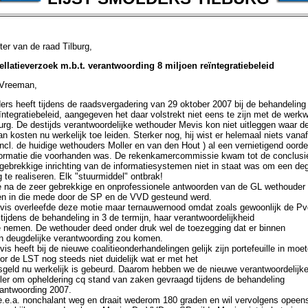
 voorzitter van de raad Tilburg, 28
ellatieverzoek m.b.t. verantwoording 8 miljoen reïntegratiebeleid
 Vreeman,
ers heeft tijdens de raadsvergadering van 29 oktober 2007 bij de behandeling
ntegratiebeleid, aangegeven het daar volstrekt niet eens te zijn met de werkw
rg. De destijds verantwoordelijke wethouder Mevis kon niet uitleggen waar de 
an kosten nu werkelijk toe leiden. Sterker nog, hij wist er helemaal niets vana
ncl. de huidige wethouders Moller en van den Hout ) al een vernietigend oorde
formatie die voorhanden was. De rekenkamercommissie kwam tot de conclusie
ebrekkige inrichting van de informatiesystemen niet in staat was om een dege
 te realiseren. Elk "stuurmiddel" ontbrak!
 na de zeer gebrekkige en onprofessionele antwoorden van de GL wethouder
n in die mede door de SP en de VVD gesteund werd.
is overleefde deze motie maar ternauwernood omdat zoals gewoonlijk de Pvd
tijdens de behandeling in 3 de termijn, haar verantwoordelijkheid
e nemen. De wethouder deed onder druk wel de toezegging dat er binnen
 deugdelijke verantwoording zou komen.
s heeft bij de nieuwe coalitieonderhandelingen gelijk zijn portefeuille in moet
r de LST nog steeds niet duidelijk wat er met het
eld nu werkelijk is gebeurd. Daarom hebben we de nieuwe verantwoordelijk
ler om opheldering cq stand van zaken gevraagd tijdens de behandeling
ntwoording 2007.
e.e.a. nonchalant weg en draait wederom 180 graden en wil vervolgens opeen