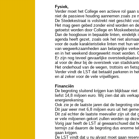
Fysiek,
Verder moet het College een actieve rol gaan 
niet de passieve houding aannemen zoals ze n
De Stedekestraat is volstrekt niet geschikt voor
Het mag geen gebed zonder eind worden en de 
getoetst worden door College en Moskeebestuu
Dan de hoogbouw in bepaalde linten, eindelijk i
agenda heeft gezet, zoals ook het niet alsmaar 
voor de oude karakteristieke linten met hun win
van wegwerkzaamheden aan belangrijke verkeer
en in het weekend doorgewerkt moet worden. 
Er zijn nog teveel gevaarlijke oversteekplaats
al voor de deur bij de oversteek van stadskant
Het onderhoud van de wegen, trottoirs en fiets
Verder vindt de LST dat betaald parkeren in het
en al zeker voor de vele vrijwilligers.
Financiën
De begroting sluitend krijgen kan blijkbaar nie
liefst 14,8 miljoen euro. Wij zien dat als verka
energierekening.
Ook zie je de laatste jaren dat de begroting st
Dit jaar weer met 6,8 miljoen euro uit het gem
Dit zal echter de laatste meevaller zijn uit d
er vele miljoenen gekort zullen worden op deze 
Vorig jaar heeft de LST al gewaarschuwd dat h
termijn zal daarom de begroting dus enorme tek
gaan krijgen.
De LST vindt dat u nu alvast moet gaan reserv