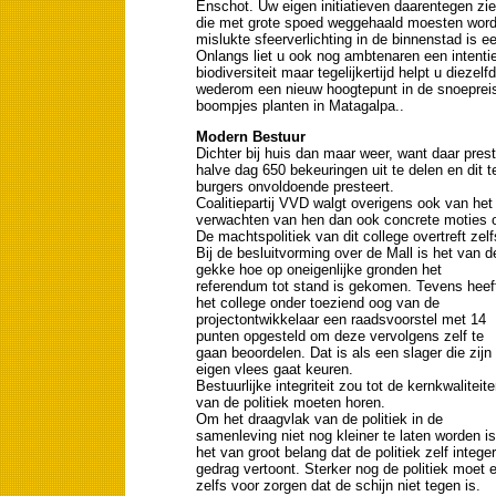
Enschot. Uw eigen initiatieven daarentegen z
die met grote spoed weggehaald moesten word
mislukte sfeerverlichting in de binnenstad is e
Onlangs liet u ook nog ambtenaren een intentie
biodiversiteit maar tegelijkertijd helpt u dieze
wederom een nieuw hoogtepunt in de snoepreis 
boompjes planten in Matagalpa..
Modern Bestuur
Dichter bij huis dan maar weer, want daar pres
halve dag 650 bekeuringen uit te delen en dit ter
burgers onvoldoende presteert.
Coalitiepartij VVD walgt overigens ook van het 
verwachten van hen dan ook concrete moties op 
De machtspolitiek van dit college overtreft zel
Bij de besluitvorming over de Mall is het van d
gekke hoe op oneigenlijke gronden het
referendum tot stand is gekomen. Tevens heef
het college onder toeziend oog van de
projectontwikkelaar een raadsvoorstel met 14
punten opgesteld om deze vervolgens zelf te
gaan beoordelen. Dat is als een slager die zijn
eigen vlees gaat keuren.
Bestuurlijke integriteit zou tot de kernkwaliteit
van de politiek moeten horen.
Om het draagvlak van de politiek in de
samenleving niet nog kleiner te laten worden is
het van groot belang dat de politiek zelf integer
gedrag vertoont. Sterker nog de politiek moet e
zelfs voor zorgen dat de schijn niet tegen is.