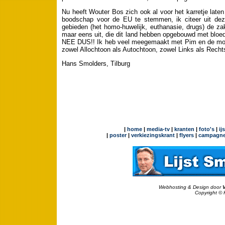
Nu heeft Wouter Bos zich ook al voor het karretje laten
boodschap voor de EU te stemmen, ik citeer uit deze 
gebieden (het homo-huwelijk, euthanasie, drugs) de zake
maar eens uit, die dit land hebben opgebouwd met bloe
NEE DUS!! Ik heb veel meegemaakt met Pim en de moord
zowel Allochtoon als Autochtoon, zowel Links als Recht
Hans Smolders, Tilburg
|
home
|
media-tv
|
kranten
|
foto's
|
ij
|
poster
|
verkiezingskrant
|
flyers
|
campagne
Webhosting & Design door
Copyright © 