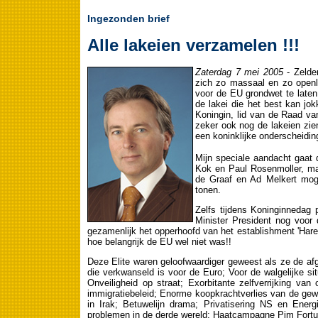
Ingezonden brief
Alle lakeien verzamelen !!!
Zaterdag 7 mei 2005
- Zelden
zich zo massaal en zo openli
voor de EU grondwet te lat
de lakei die het best kan j
Koningin, lid van de Raad va
zeker ook nog de lakeien zie
een koninklijke onderscheidi
Mijn speciale aandacht gaat
Kok en Paul Rosenmoller, ma
de Graaf en Ad Melkert mog
tonen.
Zelfs tijdens Koninginnedag
Minister President nog voor
gezamenlijk het opperhoofd van het establishment 'Hare 
hoe belangrijk de EU wel niet was!!
Deze Elite waren geloofwaardiger geweest als ze de a
die verkwanseld is voor de Euro; Voor de walgelijke si
Onveiligheid op straat; Exorbitante zelfverrijking v
immigratiebeleid; Enorme koopkrachtverlies van de g
in Irak; Betuwelijn drama; Privatisering NS en Energ
problemen in de derde wereld; Haatcampagne Pim Fortu