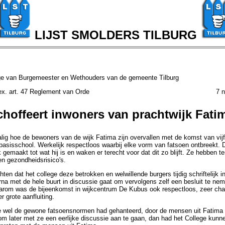
LIJST SMOLDERS TILBURG
ge van Burgemeester en Wethouders van de gemeente Tilburg
ragen ex. art. 47 Reglement van Orde 7 novem
hoffeert inwoners van prachtwijk Fati
lig hoe de bewoners van de wijk Fatima zijn overvallen met de komst van vijf
basisschool. Werkelijk respectloos waarbij elke vorm van fatsoen ontbreekt.
 gemaakt tot wat hij is en waken er terecht voor dat dit zo blijft. Ze hebben t
 en gezondheidsrisico's.
ten dat het college deze betrokken en welwillende burgers tijdig schriftelijk i
rna met de hele buurt in discussie gaat om vervolgens zelf een besluit te neme
arom was de bijeenkomst in wijkcentrum De Kubus ook respectloos, zeer cha
r grote aanfluiting.
e wel de gewone fatsoensnormen had gehanteerd, door de mensen uit Fatima tij
om later met ze een eerlijke discussie aan te gaan, dan had het College kunn