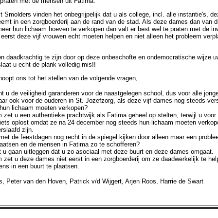
e praten met de mensen uit Fatima.
t Smolders vinden het onbegrijpelijk dat u als college, incl. alle instantie's, d
eemt in een zorgboerderij aan de rand van de stad. Als deze dames dan van de
meer hun lichaam hoeven te verkopen dan valt er best wel te praten met de i
eerst deze vijf vrouwen echt moeten helpen en niet alleen het probleem verp
 daadkrachtig te zijn door op deze onbeschofte en ondemocratische wijze uw
laat u echt de plank volledig mis!!
oopt ons tot het stellen van de volgende vragen,
t u de veiligheid garanderen voor de naastgelegen school, dus voor alle jonge
aar ook voor de ouderen in St. Jozefzorg, als deze vijf dames nog steeds vers
 hun lichaam moeten verkopen?
zet u een authentieke prachtwijk als Fatima geheel op stelten, terwijl u voor
niets oplost omdat ze na 24 december nog steeds hun lichaam moeten verkop
rslaafd zijn.
met de feestdagen nog recht in de spiegel kijken door alleen maar een probl
laatsen en de mensen in Fatima zo te schofferen?
t u gaan uitleggen dat u zo asociaal met deze buurt en deze dames omgaat.
zet u deze dames niet eerst in een zorgboerderij om ze daadwerkelijk te he
ens in een buurt te plaatsen.
 Peter van den Hoven, Patrick v/d Wijgert, Arjen Roos, Harrie de Swart