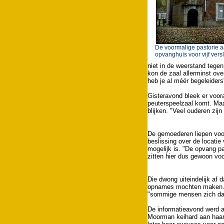
De voormalige pastorie aa
opvanghuis voor vijf versl
niet in de weerstand tege
kon de zaal allerminst ove
heb je al méér begeleider
Gisteravond bleek er voora
peuterspeelzaal komt. Maar
blijken. "Veel ouderen zij
De gemoederen liepen voo
beslissing over de locatie
mogelijk is. "De opvang 
zitten hier dus gewoon voo
Die dwong uiteindelijk af 
opnames mochten maken. 
"sommige mensen zich dan 
De informatieavond werd 
Moorman keihard aan haar 