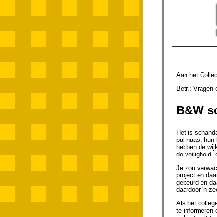
Aan het Colle
Betr.: V
B&W sc
Het is schanda
pal naast hun 
hebben de wijk
de veiligheid-
Je zou verwach
project en daa
gebeurd en da
daardoor 'n zee
Als het colleg
te informeren 