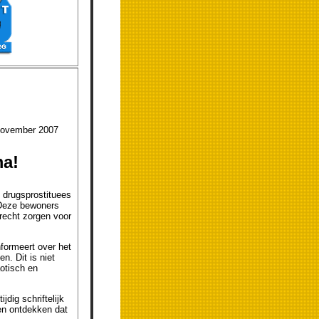
ber 2007
ma!
 drugsprostituees
 Deze bewoners
erecht zorgen voor
nformeert over het
n. Dit is niet
otisch en
dig schriftelijk
en ontdekken dat