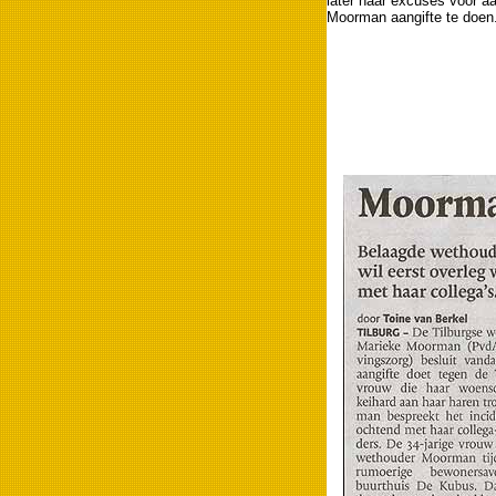
later haar excuses voor a
Moorman aangifte te doen.