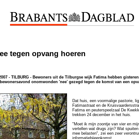
ee tegen opvang hoeren
07 - TILBURG - Bewoners uit de Tilburgse wijk Fatima hebben gisteren
 bewonersavond onomwonden 'nee' gezegd tegen de komst van een opva
Dat huis, een voormalige pastorie, li
Fatimastraat en de Kruisvaardersstra
Fatima en peuterspeelzaal De Kwekke
trekken 24 december in het huis.
"Moet ik mijn zoontje van vier en mi
vertellen wat drugs zijn? Wat spuiten 
mee belasten", zei een zeer verontru
informatiebijeenkomst.