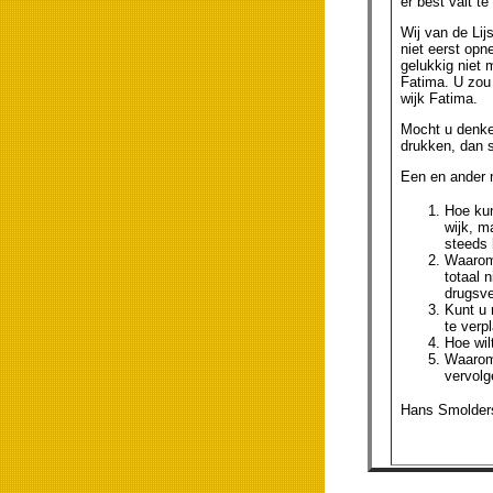
er best valt t
Wij van de Lijs
niet eerst opn
gelukkig niet 
Fatima. U zou 
wijk Fatima.
Mocht u denken
drukken, dan s
Een en ander n
Hoe kun
wijk, m
steeds
Waarom 
totaal 
drugsve
Kunt u 
te verp
Hoe wil
Waarom 
vervolg
Hans Smolders,