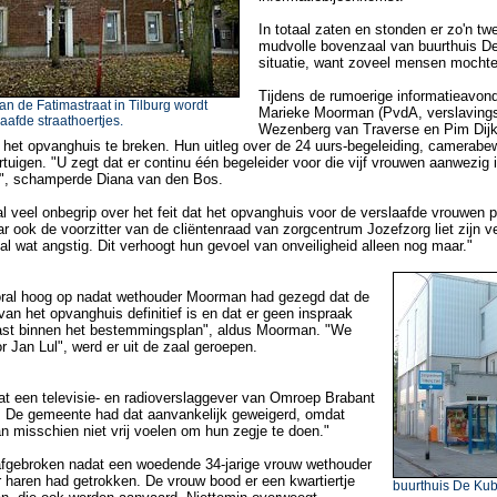
In totaal zaten en stonden er zo'n t
mudvolle bovenzaal van buurthuis De 
situatie, want zoveel mensen mochten 
Tijdens de rumoerige informatieavon
n de Fatimastraat in Tilburg wordt
Marieke Moorman (PvdA, verslavingsz
aafde straathoertjes.
Wezenberg van Traverse en Pim Dijk
n het opvanghuis te breken. Hun uitleg over de 24 uurs-begeleiding, camerabe
rtuigen. "U zegt dat er continu één begeleider voor die vijf vrouwen aanwezig
s", schamperde Diana van den Bos.
l veel onbegrip over het feit dat het opvanghuis voor de verslaafde vrouwen 
 ook de voorzitter van de cliëntenraad van zorgcentrum Jozefzorg liet zijn ve
n al wat angstig. Dit verhoogt hun gevoel van onveiligheid alleen nog maar."
ral hoog op nadat wethouder Moorman had gezegd dat de
 van het opvanghuis definitief is en dat er geen inspraak
past binnen het bestemmingsplan", aldus Moorman. "We
r Jan Lul", werd er uit de zaal geroepen.
dat een televisie- en radioverslaggever van Omroep Brabant
De gemeente had dat aanvankelijk geweigerd, omdat
misschien niet vrij voelen om hun zegje te doen."
afgebroken nadat een woedende 34-jarige vrouw wethouder
haren had getrokken. De vrouw bood er een kwartiertje
buurthuis De Ku