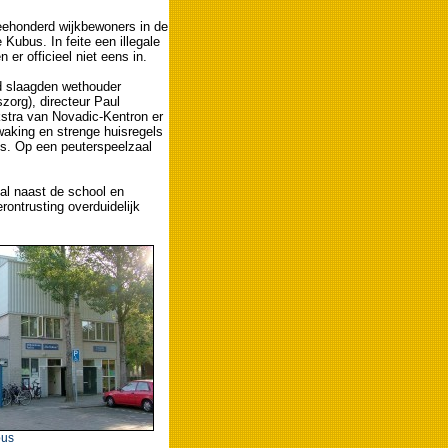
weehonderd wijkbewoners in de
Kubus. In feite een illegale
er officieel niet eens in.
d slaagden wethouder
org), directeur Paul
stra van Novadic-Kentron er
waking en strenge huisregels
 is. Op een peuterspeelzaal
pal naast de school en
rontrusting overduidelijk
bus