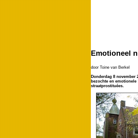
Emotioneel n
door Toine van Berkel
Donderdag 8 november 20
bezochte en emotionele
straatprostituées.