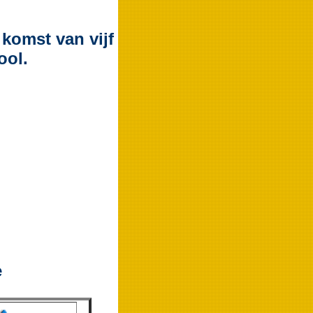
komst van vijf
ool.
e