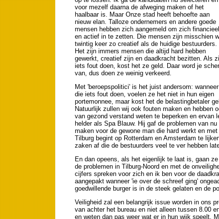
voor mezelf daarna de afweging maken of het
haalbaar is. Maar Onze stad heeft behoefte aan
nieuw elan. Talloze ondernemers en andere goede
mensen hebben zich aangemeld om zich financiee
en actief in te zetten. Die mensen zijn misschien w
twintig keer zo creatief als de huidige bestuurders.
Het zijn immers mensen die altijd hard hebben
gewerkt, creatief zijn en daadkracht bezitten. Als zi
iets fout doen, kost het ze geld. Daar word je sche
van, dus doen ze weinig verkeerd.
Met 'beroepspolitici' is het juist andersom: wanneer
die iets fout doen, voelen ze het niet in hun eigen
portemonnee, maar kost het de belastingbetaler ge
Natuurlijk zullen wij ook fouten maken en hebben o
van gezond verstand weten te beperken en ervan le
helder als Spa Blauw. Hij gaf de problemen van nu v
maken voor de gewone man die hard werkt en met e
Tilburg begint op Rotterdam en Amsterdam te lijke
zaken af die de bestuurders veel te ver hebben lat
En dan opeens, als het eigenlijk te laat is, gaan z
de problemen in Tilburg-Noord en met de onveilighe
cijfers spreken voor zich en ik ben voor de daadkr
aangepakt wanneer 'ie over de schreef ging' ongea
goedwillende burger is in de steek gelaten en de p
Veiligheid zal een belangrijk issue worden in ons 
van achter het bureau en niet alleen tussen 8.00 e
en weten dan pas weer wat er in hun wijk speelt. M