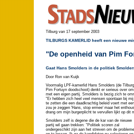
Tilburg van 17 september 2003
TILBURGS KAMERLID heeft een nieuwe mis
"De openheid van Pim For
Gaat Hans Smolders in de politiek Smolder
Door Ron van Kuijk
Voormalig LPF-kamerlid Hans Smolders (de Tilburger
Pim Fortuyn doodschoot) denkt er serieus over om
met een eigen partij. Smolders is bezig zich te o
"Er hebben zich heel veel mensen spontaan bij mij 
te zetten die een daadkrachtig beleid voert met een 
zou je zeggen 'Hans, stop ermee' maar het enthou
drang om mijn burgerplicht te vervullen lijkt op di
Smolders zelf is degene die de kar van de nieuwe
partij wil gaan trekken: "Politiek scoren zal
ondergeschikt zijn aan het streven om de problem
op te lossen. Ik ga de kandidaten nu selecteren en