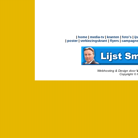
|
home
|
media-tv
|
kranten
|
foto's
|
ij
|
poster
|
verkiezingskrant
|
flyers
|
campagne
Webhosting & Design door
Copyright © 