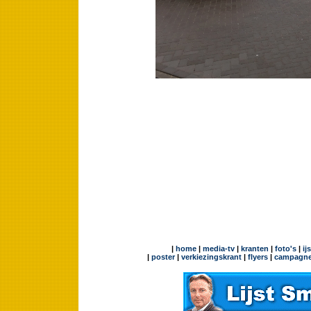
|
home
|
media-tv
|
kranten
|
foto's
|
ij
|
poster
|
verkiezingskrant
|
flyers
|
campagne