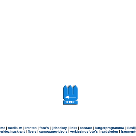
ome
|
media-tv
|
kranten
|
foto's
|
ijshockey
|
links
|
contact
|
burgerprogramma
|
kiesli
verkiezingskrant
|
flyers
|
campagnevideo's
|
verkiezingsfoto's
|
raadsleden
|
fragment