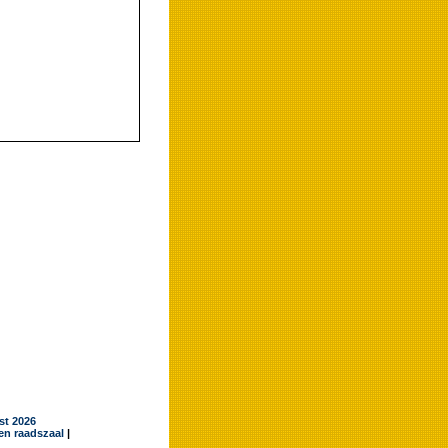
jst 2026
en raadszaal
|