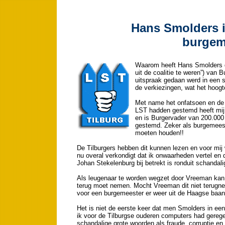
Hans Smolders is
burgem
Waarom heeft Hans Smolders d
uit de coalitie te weren”) van
uitspraak gedaan werd in een s
de verkiezingen, wat het hoog
Met name het onfatsoen en de
LST hadden gestemd heeft mij d
en is Burgervader van 200.000
gestemd. Zeker als burgemeester
moeten houden!!
De Tilburgers hebben dit kunnen lezen en voor mi
nu overal verkondigt dat ik onwaarheden vertel en 
Johan Stekelenburg bij betrekt is ronduit schandalig
Als leugenaar te worden wegzet door Vreeman kan ik
terug moet nemen. Mocht Vreeman dit niet terugne
voor een burgemeester er weer uit de Haagse baan
Het is niet de eerste keer dat men Smolders in een
ik voor de Tilburgse ouderen computers had geregeld
schandalige grote woorden als fraude, corruptie e