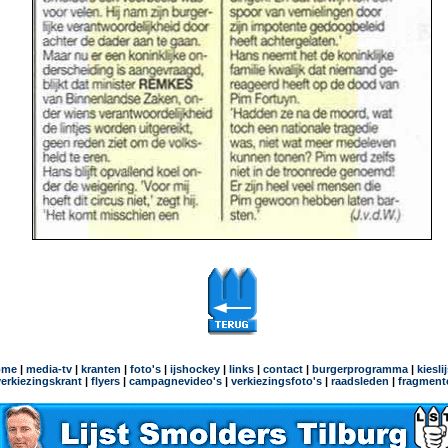
ome
|
media-tv
|
kranten
|
foto's
|
ijshockey
|
links
|
contact
|
burgerprogramma
|
kiesli
verkiezingskrant
|
flyers
|
campagnevideo's
|
verkiezingsfoto's
|
raadsleden
|
fragment