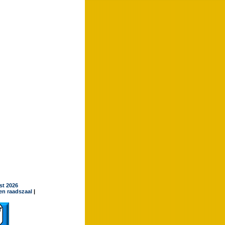
jst 2026
en raadszaal
|