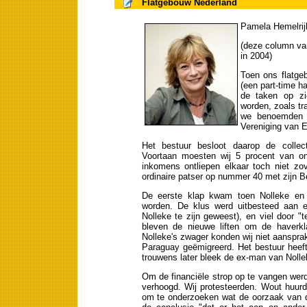
Flatgebouw Nederland
Pamela Hemelrij
(deze column van
in 2004)
Toen ons flatge
(een part-time 
de taken op zi
worden, zoals tra
we benoemden 
Vereniging van E
Het bestuur besloot daarop de collec
Voortaan moesten wij 5 procent van on
inkomens ontliepen elkaar toch niet zo
ordinaire patser op nummer 40 met zijn B
De eerste klap kwam toen Nolleke en 
worden. De klus werd uitbesteed aan 
Nolleke te zijn geweest), en viel door "t
bleven de nieuwe liften om de haverk
Nolleke's zwager konden wij niet aansprake
Paraguay geëmigreerd. Het bestuur heef
trouwens later bleek de ex-man van Nolleke
Om de financiële strop op te vangen wer
verhoogd. Wij protesteerden. Wout huurd
om te onderzoeken wat de oorzaak van d