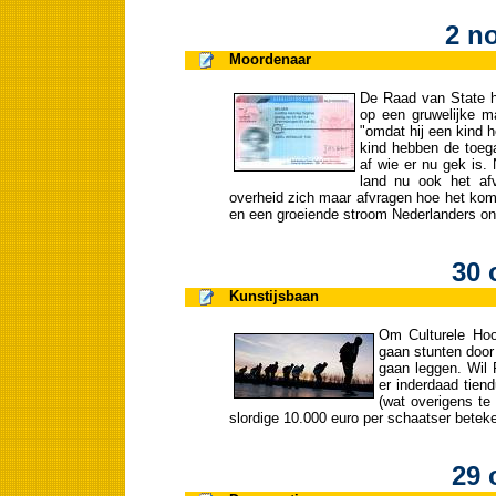
2 n
Moordenaar
De Raad van State he
op een gruwelijke ma
"omdat hij een kind h
kind hebben de toega
af wie er nu gek is.
land nu ook het afv
overheid zich maar afvragen hoe het kom
en een groeiende stroom Nederlanders ons
30 
Kunstijsbaan
Om Culturele Hoo
gaan stunten door
gaan leggen. Wil 
er inderdaad tie
(wat overigens te 
slordige 10.000 euro per schaatser beteke
29 