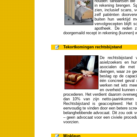
houden: tandartsen die b
in rekening brengen. Sp
zien, inclusief scans, 
zelf patiënten doorver
buiten hun werktijd m
vervolgrecepten blijft
apotheek. De reden z
doorgemaild recept in rekening (kunnen) 
Tekortkomingen rechtsbijstand
De rechtsbijstand 
asielzoekers en hu
asocialen die met
dwingen, waar ze ge
beslag op de capacit
één concreet geval 
werken net iets mee
en overheid kunnen d
procederen. Het verdient daarom overwe
dan 10% van zijn netto-jaarinkomen
Rechtsbijstand is geaccepteerd. Het 
eenvoudig te vinden door een betere scre
belanghebbende advocaat. Dit zou ook v
– geen advocaat voor een civiele proced
voorzien.
Miskleun