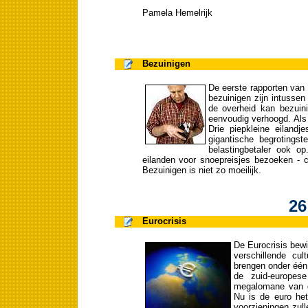
Pamela Hemelrijk
Bezuinigen
De eerste rapporten van
bezuinigen zijn intusse
de overheid kan bezuini
eenvoudig verhoogd. Als 
Drie piepkleine eiland
gigantische begrotings
belastingbetaler ook op
eilanden voor snoepreisjes bezoeken - 
Bezuinigen is niet zo moeilijk.
26
Eurocrisis
De Eurocrisis bewi
verschillende cul
brengen onder één
de zuid-europes
megalomane van de
Nu is de euro he
voorzieningen zul