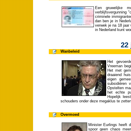
Een gruwelijke mo
verblijfsvergunning 
criminele immigrante
dan ben je in Nederl
verwek je na 18 jaar 
in Nederland kunt wo
22 
Wanbeleid
Het gevoerd
Vreeman begin
Het met geme
draaiend hui
eigen gemee
subsidiëren 
Opstelten maa
het echte p
Hopelijk lees
schouders onder deze megaklus te zetten
Overmoed
Minister Eurlings heeft
spoor geen chaos meer 