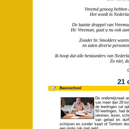
Vreemd genoeg hebben de
Het wordt in Nederlan
De laatste druppel van Vreeman
Hr. Vreeman, gaat u nu ook aa
Zonder hr. Smolders waren 
en zaten diverse personen
Ik hoop dat alle bestuurders van Nederla
Zo niet, d
G
21 
Basisschool
De onderwijsraad a
van meer dan 28 kin
de leerlingen zal op
50 leerlingen, had 
rekenen, lezen, schr
van gehad en durf
schrijven en zonder kaart of Tomtom door
een grote zak met geld.