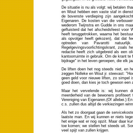
De situatie is nu als volgt: wij betalen 
en Wout hebben een vaste staf in diens
de bovenste verdieping zijn aangekoch
Eigenaren. De kosten van die verbouwin
wederom Twijnstra en Gudde in ons maag 
gefluisterd dat het afscheidsfeest voor 
heeft teruggetrokken, waarna het bestu
als opvolger heeft gekozen), dat dat f
optreden van Pavarotti natuurl
Regelgevingsvoorlichtingskrant, zoals h
redactie heeft zich uitgebreid als een o
kantoorruimte in gebruik. Om de krant te 
bijdrage" in het leven geroepen, die elk jaa
De liften doen het nog steeds niet, en he
zeggen Nolleke en Wout jr. steevast: "H
geen geld voor nieuwe liften, zo simpel i
goed doen, dan kies je toch gewoon een 
Maar het vervelende is: wij kunnen d
meerderheid van de bewoners profiteert th
Vereniging van Eigenaren.(Of allebei.) E
c.s. zullen dus altijd de verkiezingen winne
Als het zo doorgaat gaan de servicekosten
laatste man. En wij kunnen er niets tegen
het enige wat er nog opzit. Maar daar ku
toe komen; we stellen het steeds uit. S
veel spijt van zullen krijgen.