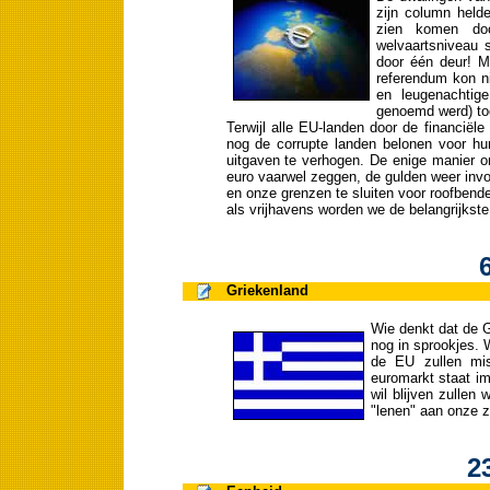
zijn column hel
zien komen doo
welvaartsniveau 
door één deur! M
referendum kon n
en leugenachtig
genoemd werd) to
Terwijl alle EU-landen door de financiël
nog de corrupte landen belonen voor hu
uitgaven te verhogen. De enige manier o
euro vaarwel zeggen, de gulden weer invo
en onze grenzen te sluiten voor roofbend
als vrijhavens worden we de belangrijkst
Griekenland
Wie denkt dat de G
nog in sprookjes.
de EU zullen mis
euromarkt staat i
wil blijven zullen
"lenen" aan onze z
2