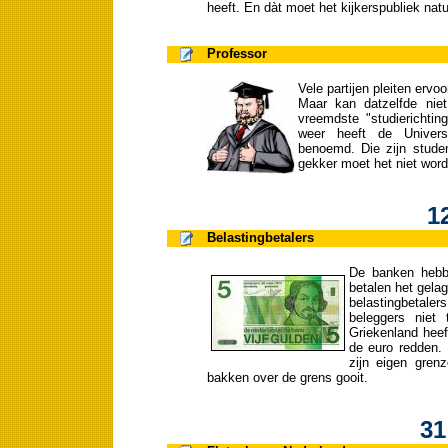
heeft. En dàt moet het kijkerspubliek natu
Professor
Vele partijen pleiten erv
Maar kan datzelfde nie
vreemdste "studierichtin
weer heeft de Universi
benoemd. Die zijn stude
gekker moet het niet word
1
Belastingbetalers
De banken hebbe
betalen het gelag
belastingbetaler
beleggers niet 
Griekenland heef
de euro redden.
zijn eigen gren
bakken over de grens gooit.
31