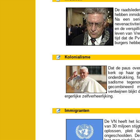
De raadslede
hebben inmidd
Na een seri
nevenactivite
en de verspill
leven van Vr
tijd dat de P
burgers hebbe
Kolonialisme
Dat de paus over
kerk op haar ge
onderdrukking, fi
sadisme tegeno
gecombineerd 
verdwijnen blijkt 
ergerlijke zelfverheerlijking.
Immigranten
De VN heeft het lic
van 30 miljoen stij
oplossen, pleit 
ongeschoolden. De