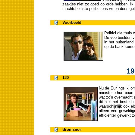
zaakjes niet zo goed op orde hebben. Ik
machtsbeluste politici ons willen doen gel
Voorbeeld
Politici die thuis w
De voorbeelden va
in het buitenlan
op de bank komen
19
130
Nu de Eurlings' kilo
ministerie hun baan.
wat zo'n overmacht a
dit niet het beste b
waarschijnlijk ook e
alleen een geweldig
efficienter gewerkt 
Bromsnor