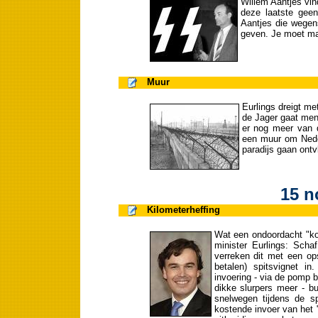
Willem Aantjes vi
deze laatste geen
Aantjes die wegen
geven. Je moet ma
Muur
Eurlings dreigt me
de Jager gaat men
er nog meer van 
een muur om Neder
paradijs gaan ontv
15 n
Kilometerheffing
Wat een ondoordacht "kos
minister Eurlings: Sch
verreken dit met een ops
betalen) spitsvignet in
invoering - via de pomp 
dikke slurpers meer - bu
snelwegen tijdens de sp
kostende invoer van het 