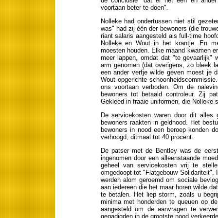
de conclusie "dat er het een en ander
voortaan beter te doen".
Nolleke had ondertussen niet stil gezet
was" had zij één der bewoners (die trouwe
riant salaris aangesteld als full-time ho
Nolleke en Wout in het krantje. En m
moesten houden. Elke maand kwamen er e
meer lappen, omdat dat "te gevaarlijk" 
arm genomen (dat overigens, zo bleek la
een ander verfje wilde geven moest je da
Wout opgerichte schoonheidscommissie. 
ons voortaan verboden. Om de nalevin
bewoners tot betaald controleur. Zij pa
Gekleed in fraaie uniformen, die Nolleke
De servicekosten waren door dit alles
bewoners raakten in geldnood. Het bestuu
bewoners in nood een beroep konden d
verhoogd, ditmaal tot 40 procent.
De patser met de Bentley was de eerste 
ingenomen door een alleenstaande moede
geheel van servicekosten vrij te stel
omgedoopt tot "Flatgebouw Solidariteit". H
werden alom geroemd om sociale bevloge
aan iedereen die het maar horen wilde da
te betalen. Het liep storm, zoals u begr
minima met honderden te queuen op de g
aangesteld om de aanvragen te verwe
gegadigden in de grootste nood verkeerde