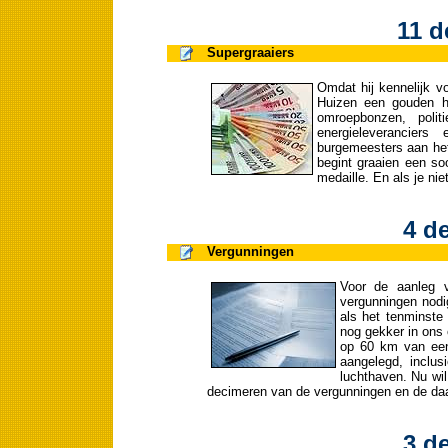
11 d
Supergraaiers
Omdat hij kennelijk v
Huizen een gouden ha
omroepbonzen, politi
energieleverancier
burgemeesters aan het
begint graaien een so
medaille. En als je nie
4 d
Vergunningen
Voor de aanleg v
vergunningen nodi
als het tenminste 
nog gekker in ons
op 60 km van een
aangelegd, inclus
luchthaven. Nu wil
decimeren van de vergunningen en de daa
3 d