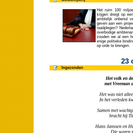
Het ruim 100 miljo
krijgen dreigt op ee
ambtelijk onbenul v
geven aan een projec
raadplegen? Nederla
overbodige ambtenare
zouden we al een he
enige politieke bind
op orde te brengen.
23 
Ingezonden
Het volk en de
met Vreeman a
Het was niet allee
In het verleden k
Samen met wachtge
bracht hij Ti
Hans Janssen en Hu
Die waren z