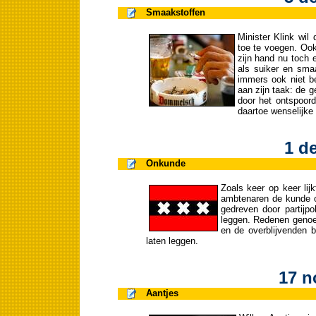
Smaakstoffen
Minister Klink wil
toe te voegen. Ook
zijn hand nu toch 
als suiker en sma
immers ook niet be
aan zijn taak: de 
door het ontspoor
daartoe wenselijke
1 d
Onkunde
Zoals keer op keer lij
ambtenaren de kunde o
gedreven door partijp
leggen. Redenen genoe
en de overblijvenden b
laten leggen.
17 n
Aantjes