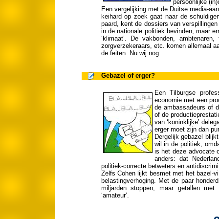
persoonlijke (in
Een vergelijking met de Duitse media-aan
keihard op zoek gaat naar de schuldigen
paard, kent de dossiers van verspillingen
in de nationale politiek bevinden, maar er
‘klimaat’. De vakbonden, ambtenaren, fi
zorgverzekeraars, etc. komen allemaal a
de feiten. Nu wij nog.
Gebazel of erger?
Een Tilburgse profes
economie met een proce
de ambassadeurs of d
of de productieprestat
van ‘koninklijke’ deleg
erger moet zijn dan pu
Dergelijk gebazel blij
wil in de politiek, om
is het deze advocate o
anders: dat Nederland
politiek-correcte betweters en antidiscrim
Zelfs Cohen lijkt besmet met het bazel-vir
belastingverhoging. Met de paar honderd
miljarden stoppen, maar getallen met 
‘amateur’.