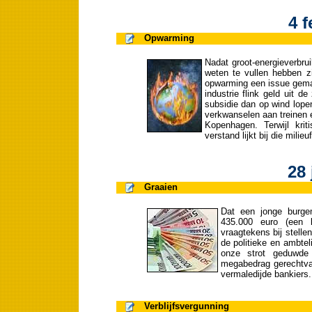
4 f
Opwarming
Nadat groot-energieverbru
weten te vullen hebben z
opwarming een issue gem
industrie flink geld uit 
subsidie dan op wind lope
verkwanselen aan treinen e
Kopenhagen. Terwijl kri
verstand lijkt bij die milie
28 
Graaien
Dat een jonge burge
435.000 euro (een k
vraagtekens bij stelle
de politieke en ambtel
onze strot geduwde
megabedrag gerechtvaa
vermaledijde bankiers.
Verblijfsvergunning