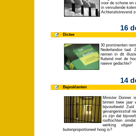
voor de schone en v
in vervuilende kole
Achteruitstrevend z
16 d
Dictee
30 prominenten neme
Nederlandse taal. 
nemen in dit illus
fluitend met de ho
naieve gedachte?
14 d
Bajesklanten
Minister Donner i
binnen twee jaar w
bijvoorbeeld Zuid
gevangenisstraf nie
zo zijn dat bijvoo
rooftochten omda
werking uitgaa
buitenproportioneel hoog is?