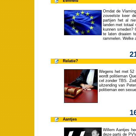
Eenheid
Omdat de Vlaming
zoveelste keer de
partijen het al 
landen met totaal 
kunnen smeden? G
te laten draaien t
rammelen. Welke 
2
Relatie?
Wegens het met 52 m
wordt politieman Que
cel zonder TBS. Zoda
uitzending van Peter
politieman een sexuel
1
Aantjes
Willem Aantjes he
deze partij de PV