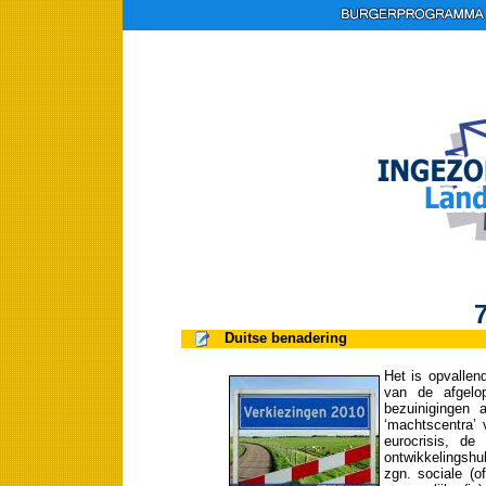
7
Duitse benadering
Het is opvallen
van de afgelo
bezuinigingen
‘machtscentra’ 
eurocrisis, de
ontwikkelingshu
zgn. sociale (o