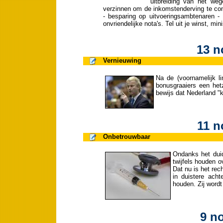
uitbreiding van het we
verzinnen om de inkomstenderving te com
- besparing op uitvoeringsambtenaren -
onvriendelijke nota's. Tel uit je winst, mini
13 n
Vernieuwing
Na de (voornamelijk 
bonusgraaiers een het
bewijs dat Nederland "k
11 n
Onbetrouwbaar
Ondanks het duid
twijfels houden 
Dat nu is het rec
in duistere acht
houden. Zij wordt
9 n