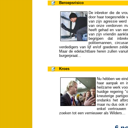
Beroepsrisico
De inbreker die de vr
door haar toegesnelde v
van zijn agressie werd 
van onze verdorven maa
heeft gehad en van ee
van zijn vriendin aankl
begrijpen dat inbrek
politiemannen, circusa
verdedigers van lijf en/of goederen zel
Maar de edelachtbare heren zullen vanu
burgerpraat...
Kroes
Nu hébben we eind
haar aanpak en in
heilzame werk voor
huidige regering 
kneuterige partijp
ondanks het afbro
maar nu dus ook i
enkel vertrouwen
zoeken tot een vernieuwer als Wilders...
6 n