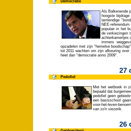
Democratie
Als Balkenende p
hoogste bijdrage
lamlendige "bond
NEE-referendum o
populair in het b
de verkiezingen 
achterkamertjes i
immers weggeva
opzadelen met zijn "hemelse boodschap"
tot 2011 wachten om zijn afkeuring over
heet dan "democratie anno 2009".
27 
Pedofiel
Met het wetboek in zi
bepaald dat burgemees
pedofiel geen gebied
een basisschool gaan 
voor-het-leven-benoem
van zo'n viezerik.
26 
Geldsmijterij