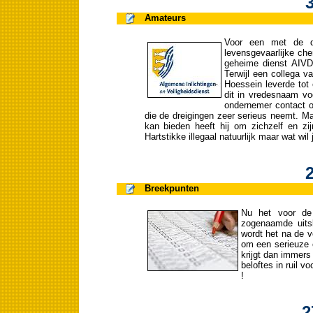
3
Amateurs
Voor een met de do
levensgevaarlijke che
geheime dienst AIVD 
Terwijl een collega 
Hoessein leverde tot 
dit in vredesnaam vo
ondernemer contact 
die de dreigingen zeer serieus neemt. 
kan bieden heeft hij om zichzelf en zi
Hartstikke illegaal natuurlijk maar wat wil
2
Breekpunten
Nu het voor de
zogenaamde uitsl
wordt het na de 
om een serieuze c
krijgt dan immers
beloftes in ruil v
!
2