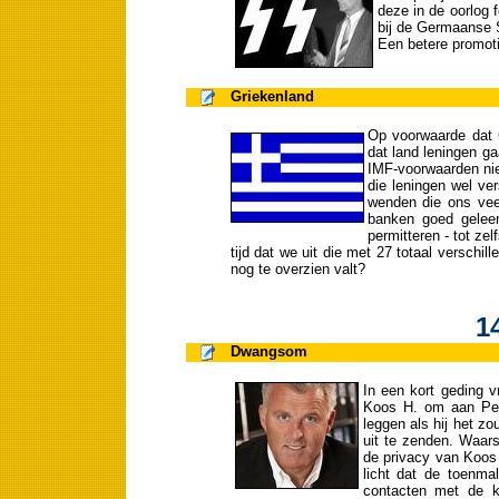
deze in de oorlog
bij de Germaanse 
Een betere promoti
Griekenland
Op voorwaarde dat G
dat land leningen g
IMF-voorwaarden nie
die leningen wel ve
wenden die ons vee
banken goed geleerd
permitteren - tot ze
tijd dat we uit die met 27 totaal verschi
nog te overzien valt?
1
Dwangsom
In een kort geding 
Koos H. om aan Pet
leggen als hij het zo
uit te zenden. Waars
de privacy van Koos
licht dat de toenma
contacten met de k