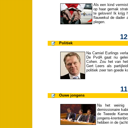
Als een kind vermist
op haar gemak strate
te geloven! Ik krijg
flauwekul de dader 
plegen.
12
Politiek
Na Camiel Eurlings verla
De PvdA gaat nu gelei
Cohen. Zou het van het
Gert Leers als partijlei
politiek zeer ten goede 
11
Ouwe jongens
Na het weinig v
demissionaire kabi
de Tweede Kamer 
jongens-krentenb
hebben in de (achte