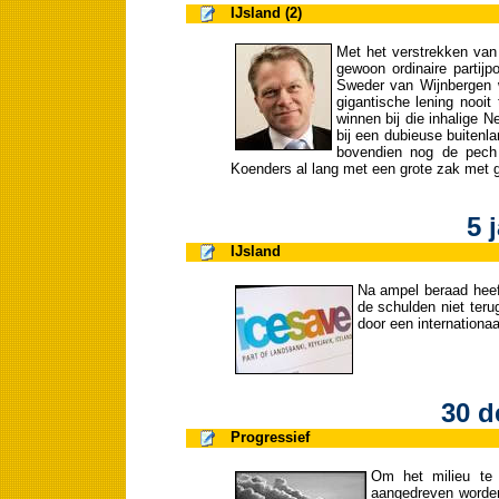
IJsland (2)
Met het verstrekken van 
gewoon ordinaire partij
Sweder van Wijnbergen 
gigantische lening nooi
winnen bij die inhalige N
bij een dubieuse buitenl
bovendien nog de pech
Koenders al lang met een grote zak met g
5 
IJsland
Na ampel beraad heeft
de schulden niet terug
door een internationaa
30 d
Progressief
Om het milieu te 
aangedreven worde