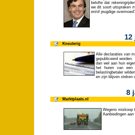
belofte dat rekeningrijd
we dit soort uitspraken 
en/of jeugdige overmoed
12 
Kneuterig
Alle declaraties van 
gepubliceerd worden. 
dan wel aan hun eigen 
het huren van een 
belastingbetaler wilde
en zijn blijven steken 
8 
Marktplaats.nl
Wegens miskoop te 
Aanbiedingen aan 