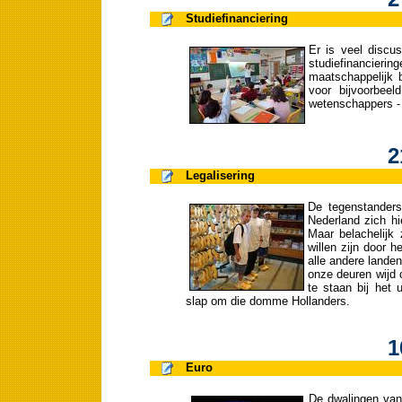
Studiefinanciering
Er is veel discu
studiefinancierin
maatschappelijk 
voor bijvoorbeel
wetenschappers - 
2
Legalisering
De tegenstanders
Nederland zich hi
Maar belachelijk 
willen zijn door 
alle andere landen
onze deuren wijd 
te staan bij het 
slap om die domme Hollanders.
1
Euro
De dwalingen van 