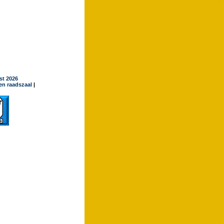
jst 2026
en raadszaal
|