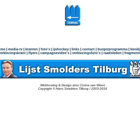
ome
|
media-tv
|
kranten
|
foto's
|
ijshockey
|
links
|
contact
|
burgerprogramma
|
kiesli
verkiezingskrant
|
flyers
|
campagnevideo's
|
verkiezingsfoto's
|
raadsleden
|
fragment
Webhosting & Design door Corina van Weert
Copyright © Hans Smolders Tilburg / 2003-2016