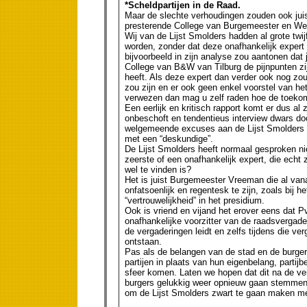
*Scheldpartijen in de Raad.
Maar de slechte verhoudingen zouden ook juis
presterende College van Burgemeester en Wet
Wij van de Lijst Smolders hadden al grote twij
worden, zonder dat deze onafhankelijk expert 
bijvoorbeeld in zijn analyse zou aantonen dat
College van B&W van Tilburg de pijnpunten zij
heeft. Als deze expert dan verder ook nog zo
zou zijn en er ook geen enkel voorstel van het
verwezen dan mag u zelf raden hoe de toekom
Een eerlijk en kritisch rapport komt er dus a
onbeschoft en tendentieus interview dwars doo
welgemeende excuses aan de Lijst Smolders
met een “deskundige”.
De Lijst Smolders heeft normaal gesproken ni
zeerste of een onafhankelijk expert, die echt z
wel te vinden is?
Het is juist Burgemeester Vreeman die al vana
onfatsoenlijk en regentesk te zijn, zoals bij
“vertrouwelijkheid” in het presidium.
Ook is vriend en vijand het erover eens dat 
onafhankelijke voorzitter van de raadsvergade
de vergaderingen leidt en zelfs tijdens die ve
ontstaan.
Pas als de belangen van de stad en de burger
partijen in plaats van hun eigenbelang, partij
sfeer komen. Laten we hopen dat dit na de ve
burgers gelukkig weer opnieuw gaan stemmen en
om de Lijst Smolders zwart te gaan maken me