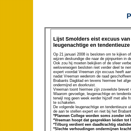
P
Lijst Smolders eist excuus va
leugenachtige en tendentieuze
Op 21 januari 2008 is besloten om te kijken o
wijzen deskundige die naar de pijnpunten in de 
Ook zou hij moeten bekijken of de sfeer verb
weloverwogen besloten niet verder deel te 
expert voordat Vreeman zijn excuus heeft aang
nadat Vreeman wederom de raad geschoffeerd h
Brabants Dagblad en tevens hiermee het afges
ondermijnd en doorkruist.
Vreeman toont hiermee zijn zoveelste brevet 
Waarom gevoelige, leugenachtige en tendenti
terwijl nog geen week eerder hijzelf met alle f
te schakelen.
De volgende leugenachtige en tendentieuze u
de aan te stellen expert en niet bij het Braba
*Plannen College worden soms zonder inho
*Vreeman hoopt dat gesprekken leiden tot 
*Tilburg verdient een daadkrachtig stadsb
*Slechte verhoudingen ondermijnen kracht 