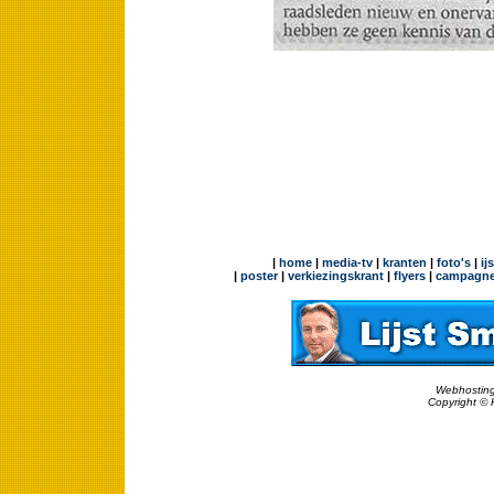
|
home
|
media-tv
|
kranten
|
foto's
|
ij
|
poster
|
verkiezingskrant
|
flyers
|
campagne
Webhosting
Copyright © 