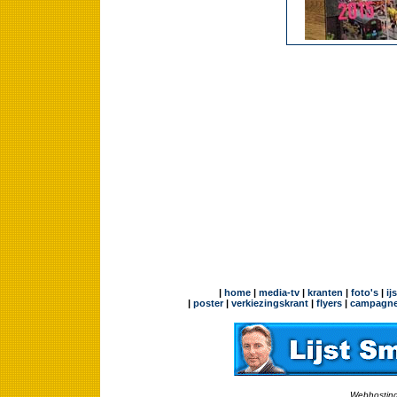
|
home
|
media-tv
|
kranten
|
foto's
|
ij
|
poster
|
verkiezingskrant
|
flyers
|
campagne
Webhosting