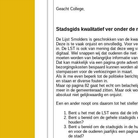
Geacht College,
Stadsgids kwalitatief ver onder de 
De Lijst Smolders is geschrokken van de kwali
Deze is te vaak onjuist en onvolledig. Voor v
in. De LST is ook van mening dat deze weg va
digitaal. Wel snappen wij dat ouderen die niet 
moeten worden van belangrijke informatie van
Dat kan makkelijk via een pagina grote advert
bezorgingskosten bespaard kunnen worden als 
stempassen voor de verkiezingen in maart.
Als ik me even beperk tot de politieke bericht
en staan er diverse fouten in.
Maar op pagina 82 gaat het echt om belachelij
meer in de gemeenteraad zitten. Maar ook wordt 
absoluut niet gelijkwaardig en onjuist.
Een en ander noopt ons daarom tot het stelle
Bent u het met de LST eens dat de info
Bent u bereid om de gehele stadsgids e
houden?
Bent u bereid om de stadsgids in de hu
en voor de ouderen jaarlijks een pagina
de stad?