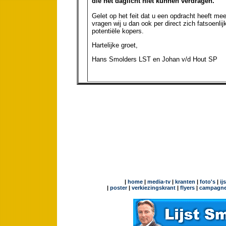
die het daglicht niet kunnen verdragen.
Gelet op het feit dat u een opdracht heeft m
vragen wij u dan ook per direct zich fatsoenlij
potentiële kopers.
Hartelijke groet,
Hans Smolders LST en Johan v/d Hout SP
|
home
|
media-tv
|
kranten
|
foto's
|
ij
|
poster
|
verkiezingskrant
|
flyers
|
campagne