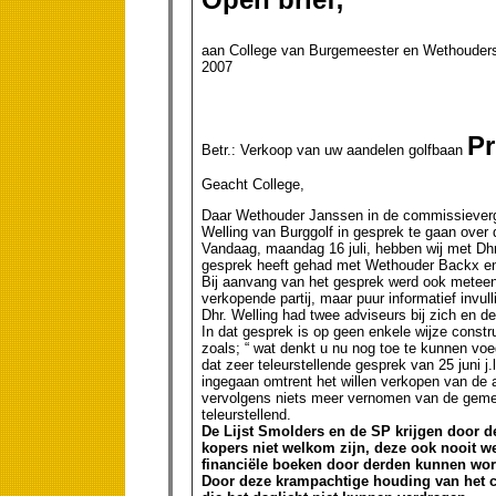
aan College van Burgemeester en
2007
Pr
Betr.: Verkoop van uw aandelen golfbaan
Geacht College,
Daar Wethouder Janssen in de commissieverga
Welling van Burggolf in gesprek te gaan over
Vandaag, maandag 16 juli, hebben wij met Dhr.
gesprek heeft gehad met Wethouder Backx 
Bij aanvang van het gesprek werd ook meteen 
verkopende partij, maar puur informatief invu
Dhr. Welling had twee adviseurs bij zich en d
In dat gesprek is op geen enkele wijze constr
zoals; “ wat denkt u nu nog toe te kunnen voege
dat zeer teleurstellende gesprek van 25 juni j
ingegaan omtrent het willen verkopen van de 
vervolgens niets meer vernomen van de gemeen
teleurstellend.
De Lijst Smolders en de SP krijgen door de
kopers niet welkom zijn, deze ook nooit we
financiële boeken door derden kunnen wor
Door deze krampachtige houding van het co