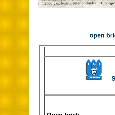
open bri
SP
Open brief;