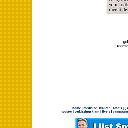
ge
raads
|
home
|
media-tv
|
kranten
|
foto's
|
ij
|
poster
|
verkiezingskrant
|
flyers
|
campagne