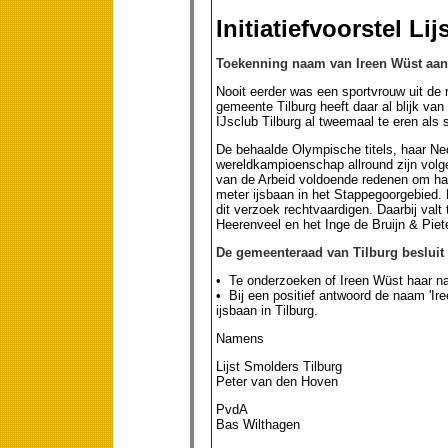
Initiatiefvoorstel L
Toekenning naam van Ireen Wüst aan 
Nooit eerder was een sportvrouw uit de r
gemeente Tilburg heeft daar al blijk va
IJsclub Tilburg al tweemaal te eren als 
De behaalde Olympische titels, haar Nede
wereldkampioenschap allround zijn volge
van de Arbeid voldoende redenen om haa
meter ijsbaan in het Stappegoorgebied. E
dit verzoek rechtvaardigen. Daarbij valt
Heerenveel en het Inge de Bruijn & Pi
De gemeenteraad van Tilburg besluit 
• Te onderzoeken of Ireen Wüst haar na
• Bij een positief antwoord de naam 'Ir
ijsbaan in Tilburg.
Namens
Lijst Smolders Tilburg
Peter van den Hoven
PvdA
Bas Wilthagen