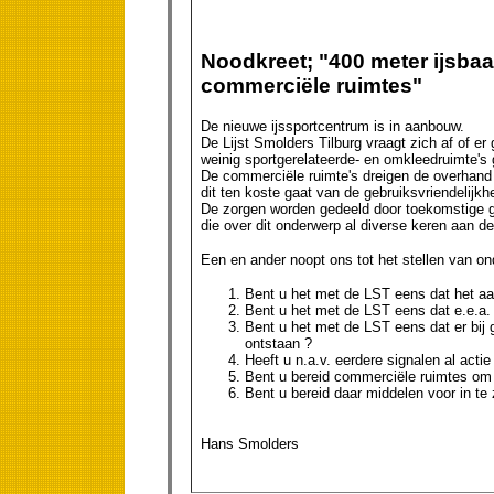
Noodkreet; "400 meter ijsbaa
commerciële ruimtes"
De nieuwe ijssportcentrum is in aanbouw.
De Lijst Smolders Tilburg vraagt zich af of e
weinig sportgerelateerde- en omkleedruimte's
De commerciële ruimte's dreigen de overhand t
dit ten koste gaat van de gebruiksvriendelijkhe
De zorgen worden gedeeld door toekomstige ge
die over dit onderwerp al diverse keren aan de
Een en ander noopt ons tot het stellen van on
Bent u het met de LST eens dat het aan
Bent u het met de LST eens dat e.e.a. 
Bent u het met de LST eens dat er bij g
ontstaan ?
Heeft u n.a.v. eerdere signalen al act
Bent u bereid commerciële ruimtes om 
Bent u bereid daar middelen voor in te 
Hans Smolders