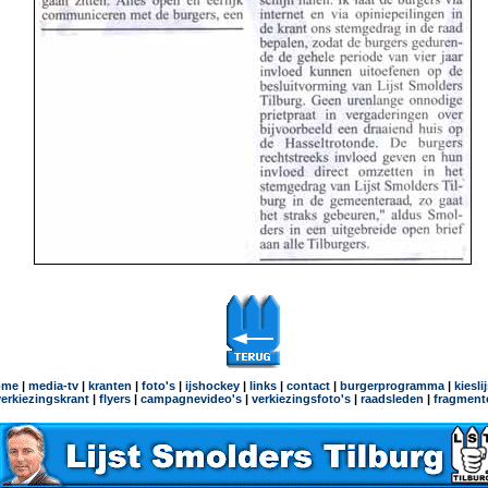
ome
|
media-tv
|
kranten
|
foto's
|
ijshockey
|
links
|
contact
|
burgerprogramma
|
kiesli
verkiezingskrant
|
flyers
|
campagnevideo's
|
verkiezingsfoto's
|
raadsleden
|
fragment