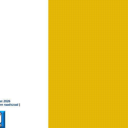
jst 2026
en raadszaal
|