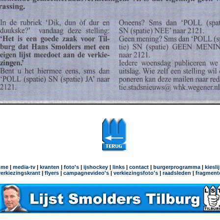
ome
|
media-tv
|
kranten
|
foto's
|
ijshockey
|
links
|
contact
|
burgerprogramma
|
kiesli
verkiezingskrant
|
flyers
|
campagnevideo's
|
verkiezingsfoto's
|
raadsleden
|
fragment