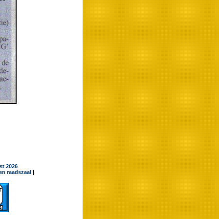
jst 2026
en raadszaal
|