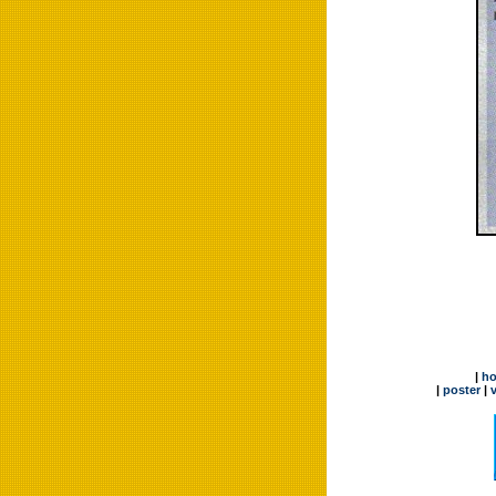
|
h
|
poster
|