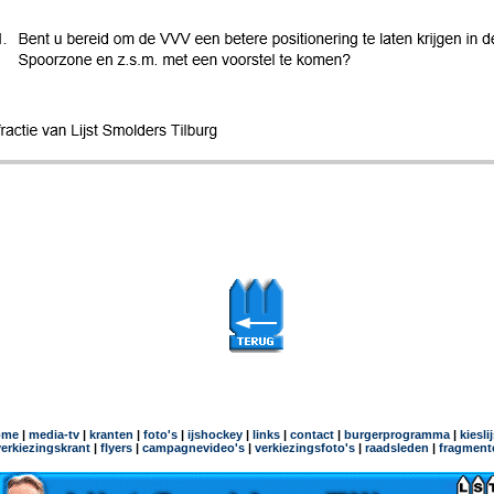
ome
|
media-tv
|
kranten
|
foto's
|
ijshockey
|
links
|
contact
|
burgerprogramma
|
kiesli
verkiezingskrant
|
flyers
|
campagnevideo's
|
verkiezingsfoto's
|
raadsleden
|
fragment