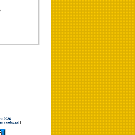
jst 2026
en raadszaal
|