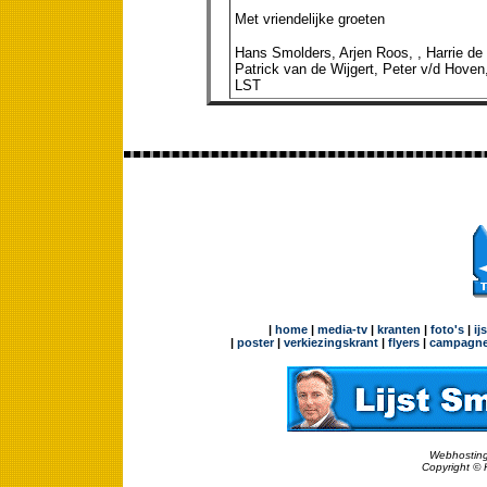
Met vriendelijke groeten
Hans Smolders, Arjen Roos, , Harrie de
Patrick van de Wijgert, Peter v/d Hoven
LST
|
home
|
media-tv
|
kranten
|
foto's
|
ij
|
poster
|
verkiezingskrant
|
flyers
|
campagne
Webhosting
Copyright © 