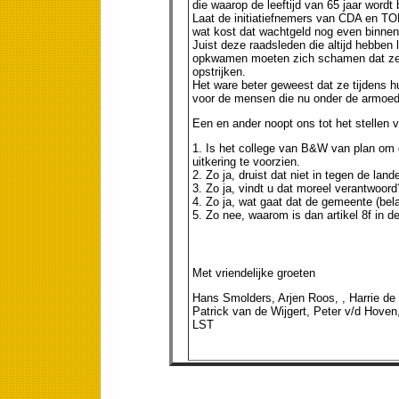
die waarop de leeftijd van 65 jaar wordt 
Laat de initiatiefnemers van CDA en TOP
wat kost dat wachtgeld nog even binnen 
Juist deze raadsleden die altijd hebben
opkwamen moeten zich schamen dat ze o
opstrijken.
Het ware beter geweest dat ze tijdens 
voor de mensen die nu onder de armoed
Een en ander noopt ons tot het stellen v
1. Is het college van B&W van plan om 
uitkering te voorzien.
2. Zo ja, druist dat niet in tegen de land
3. Zo ja, vindt u dat moreel verantwoord
4. Zo ja, wat gaat dat de gemeente (bel
5. Zo nee, waarom is dan artikel 8f in d
Met vriendelijke groeten
Hans Smolders, Arjen Roos, , Harrie de
Patrick van de Wijgert, Peter v/d Hoven
LST