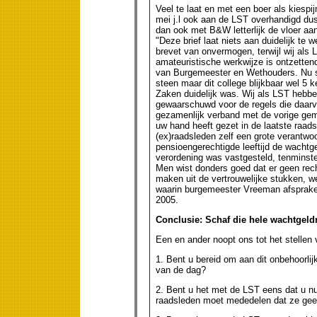
Veel te laat en met een boer als kiespi
mei j.l ook aan de LST overhandigd dus
dan ook met B&W letterlijk de vloer aa
"Deze brief laat niets aan duidelijk te
brevet van onvermogen, terwijl wij als
amateuristische werkwijze is ontzetten
van Burgemeester en Wethouders. Nu sto
steen maar dit college blijkbaar wel 5 
Zaken duidelijk was. Wij als LST hebb
gewaarschuwd voor de regels die daarvoo
gezamenlijk verband met de vorige geme
uw hand heeft gezet in de laatste raad
(ex)raadsleden zelf een grote verantwoo
pensioengerechtigde leeftijd de wachtge
verordening was vastgesteld, tenminste
Men wist donders goed dat er geen rech
maken uit de vertrouwelijke stukken, w
waarin burgemeester Vreeman afsprake
2005.
Conclusie: Schaf die hele wachtgeldr
Een en ander noopt ons tot het stellen 
1. Bent u bereid om aan dit onbehoorlij
van de dag?
2. Bent u het met de LST eens dat u nu
raadsleden moet mededelen dat ze geen