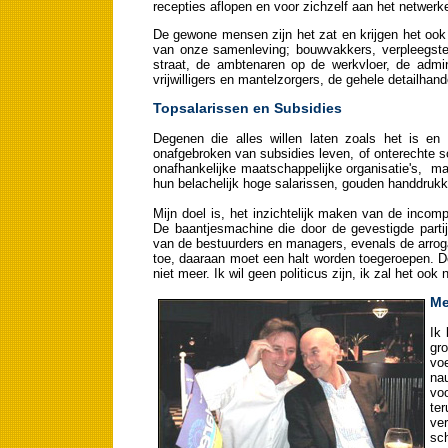
recepties aflopen en voor zichzelf aan het netwerke
De gewone mensen zijn het zat en krijgen het ook
van onze samenleving; bouwvakkers, verpleegsters
straat, de ambtenaren op de werkvloer, de adm
vrijwilligers en mantelzorgers, de gehele detailha
Topsalarissen en Subsidies
Degenen die alles willen laten zoals het is e
onafgebroken van subsidies leven, of onterechte s
onafhankelijke maatschappelijke organisatie's, ma
hun belachelijk hoge salarissen, gouden handdrukk
Mijn doel is, het inzichtelijk maken van de incomp
De baantjesmachine die door de gevestigde parti
van de bestuurders en managers, evenals de arrog
toe, daaraan moet een halt worden toegeroepen. De
niet meer. Ik wil geen politicus zijn, ik zal het ook
Me
Ik 
gr
voe
na
voo
te
ve
sc