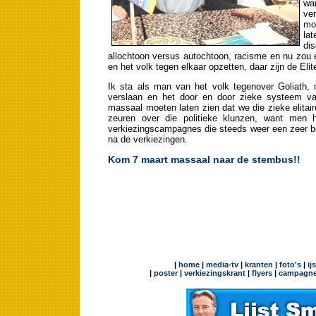
wan
ve
mo
lat
dis
allochtoon versus autochtoon, racisme en nu zou e
en het volk tegen elkaar opzetten, daar zijn de El
Ik sta als man van het volk tegenover Goliath, 
verslaan en het door en door zieke systeem van 
massaal moeten laten zien dat we die zieke elitai
zeuren over die politieke klunzen, want men 
verkiezingscampagnes die steeds weer een zeer be
na de verkiezingen.
Kom 7 maart massaal naar de stembus!!
|
home
|
media-tv
|
kranten
|
foto's
|
ij
|
poster
|
verkiezingskrant
|
flyers
|
campagne