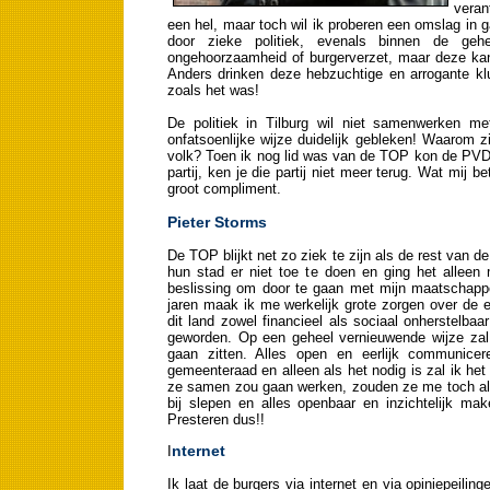
veran
een hel, maar toch wil ik proberen een omslag in 
door zieke politiek, evenals binnen de gehe
ongehoorzaamheid of burgerverzet, maar deze kan
Anders drinken deze hebzuchtige en arrogante kl
zoals het was!
De politiek in Tilburg wil niet samenwerken m
onfatsoenlijke wijze duidelijk gebleken! Waarom
volk? Toen ik nog lid was van de TOP kon de PVDA 
partij, ken je die partij niet meer terug. Wat mij be
groot compliment.
Pieter Storms
De TOP blijkt net zo ziek te zijn als de rest van d
hun stad er niet toe te doen en ging het alle
beslissing om door te gaan met mijn maatschappel
jaren maak ik me werkelijk grote zorgen over de 
dit land zowel financieel als sociaal onherstelbaar
geworden. Op een geheel vernieuwende wijze zal 
gaan zitten. Alles open en eerlijk communice
gemeenteraad en alleen als het nodig is zal ik het 
ze samen zou gaan werken, zouden ze me toch all
bij slepen en alles openbaar en inzichtelijk ma
Presteren dus!!
nternet
I
Ik laat de burgers via internet en via opiniepeili