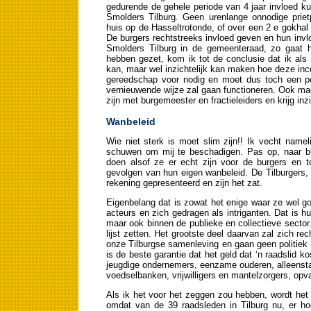
gedurende de gehele periode van 4 jaar invloed ku
Smolders Tilburg. Geen urenlange onnodige priet
huis op de Hasseltrotonde, of over een 2 e gokhal
De burgers rechtstreeks invloed geven en hun invl
Smolders Tilburg in de gemeenteraad, zo gaat he
hebben gezet, kom ik tot de conclusie dat ik als 
kan, maar wel inzichtelijk kan maken hoe deze in
gereedschap voor nodig en moet dus toch een po
vernieuwende wijze zal gaan functioneren. Ook mag
zijn met burgemeester en fractieleiders en krijg in
Wanbeleid
Wie niet sterk is moet slim zijn!! Ik vecht nameli
schuwen om mij te beschadigen. Pas op, naar bui
doen alsof ze er echt zijn voor de burgers en t
gevolgen van hun eigen wanbeleid. De Tilburgers, 
rekening gepresenteerd en zijn het zat.
Eigenbelang dat is zowat het enige waar ze wel go
acteurs en zich gedragen als intriganten. Dat is h
maar ook binnen de publieke en collectieve sector
lijst zetten. Het grootste deel daarvan zal zich 
onze Tilburgse samenleving en gaan geen politiek (
is de beste garantie dat het geld dat ‘n raadslid 
jeugdige ondernemers, eenzame ouderen, alleensta
voedselbanken, vrijwilligers en mantelzorgers, opva
Als ik het voor het zeggen zou hebben, wordt het
omdat van de 39 raadsleden in Tilburg nu, er h