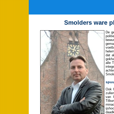
Smolders ware pl
De ge
polit
bewu
gema
voetb
helem
dat a
gokha
alle 
integ
achte
Smold
spuu
Ook h
zulle
van 
Tilbu
minac
ijsho
daadk