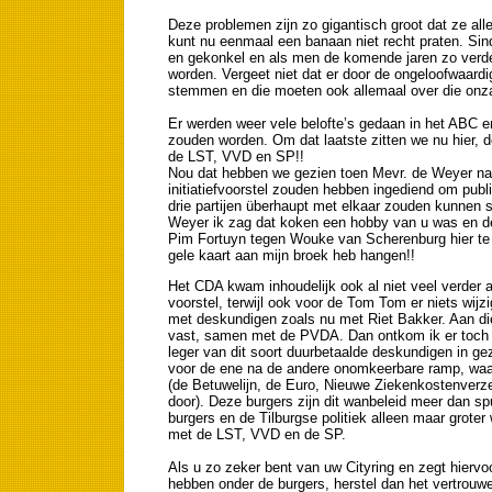
Deze problemen zijn zo gigantisch groot dat ze alle
kunt nu eenmaal een banaan niet recht praten. Sind
en gekonkel en als men de komende jaren zo verder 
worden. Vergeet niet dat er door de ongeloofwaardig
stemmen en die moeten ook allemaal over die onzali
Er werden weer vele belofte’s gedaan in het ABC 
zouden worden. Om dat laatste zitten we nu hier, 
de LST, VVD en SP!!
Nou dat hebben we gezien toen Mevr. de Weyer 
initiatiefvoorstel zouden hebben ingediend om publi
drie partijen überhaupt met elkaar zouden kunnen
Weyer ik zag dat koken een hobby van u was en de 
Pim Fortuyn tegen Wouke van Scherenburg hier te he
gele kaart aan mijn broek heb hangen!!
Het CDA kwam inhoudelijk ook al niet veel verder
voorstel, terwijl ook voor de Tom Tom er niets wij
met deskundigen zoals nu met Riet Bakker. Aan di
vast, samen met de PVDA. Dan ontkom ik er toch n
leger van dit soort duurbetaalde deskundigen in ge
voor de ene na de andere onomkeerbare ramp, waar
(de Betuwelijn, de Euro, Nieuwe Ziekenkostenverze
door). Deze burgers zijn dit wanbeleid meer dan sp
burgers en de Tilburgse politiek alleen maar grot
met de LST, VVD en de SP.
Als u zo zeker bent van uw Cityring en zegt hiervo
hebben onder de burgers, herstel dan het vertrouw