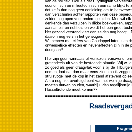
van de politiek. Ook als dat Cityringplan verkeerste
economisch en milieutechnisch een ramp blijkt te z
dat zelfs dan nog geen aanleiding om te heroverw
dan verschuilen achter rapporten van deze peperdu
zelden nog open voor andere geluiden. Men wil elk
denkende dan verzuipen in dikke boekwerken, rappo
aanname’s en notitie’s en wordt het een groot tec
Het gezond verstand viert dan zelden nog hoogtij! 
daarom nog vers in het geheugen.
Wij hebben met cijfers van Goudappel laten zien da
onwenselijke effecten en neveneffecten ziin in de 
doorgaan!!
Hier zijn geen winnaars of verliezers vanavond, ons 
grotendeels uit van de bestaande situatie. Wij will
zo goed als geen draagvlak voor is bij de Tilburge
nemen, laat dat dan maar eens zien zou ik zeggen do
struisvogel met de kop in het zand afstevent op ee
Als u nog niet overtuigd bent van het weinige draa
moeten durven houden, waarbij u dan tegelijkertijd
Hasseltrotonde moet komen??
Raadsvergade
Fragmen