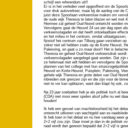
schrijf een referendum uit!!
Er is in het verleden veel opgeofferd om de Spoor
voor druk autoverkeer, maar bij de aanleg van de Ci
juist deze Spoorlaan verkeersluw maken om vervol
de oude wijk Theresia te laten blazen en wel met 4
Hiermee zal geheel Oud-Noord ontwricht worden me
Vervolgens gaat de Heuvel 24 uur per dag open al
verkeersslagader en dat heeft ontoelaatbare effect
en het milieu in het centrum, omdat uitlaatgassen, 
fijnstof het centrum van Tilburg gaan verzieken op 
zeker niet wil hebben zoals op de Korte Heuvel, He
Paleisring, en gaat u zo maar door!! Het is belache
Theresia en geheel Oud-Noord verkeersdruk wordt
verkeersslagader aangelegd gaat worden. Dat zijn d
ze helemaal niet wilt hebben en vervolgens de Spo
plannen van het college met hun struisvogelpoliti
Heuvel en Korte-Heuvel, Puisplein, Paleisring, Vees
gehele wijk Theresia en grote delen van Oud Noord
inbreiden ook grenzen zijn en die zijn voor de binne
niet te ver kan opblazen, want dan klapt hij ook, 
Na 23 jaar soebatten heb je als politiek toch al be
(CDA) niet mooi weer spelen alsof jullie nu wel daa
houden!
Ik heb een gevoel van machteloosheid bij het debat 
onterecht uitkeren van wachtgeld aan ex-raadsleden
Ik heb toen in het debat en nu hier vandaag weer g
2+2 vijf zou zijn. Daar moet je dan in de politiek
raad wordt dan gewoon bepaald dat 2+2 vijf is gewo