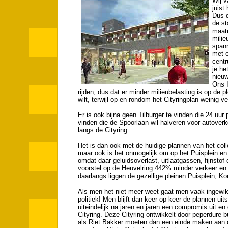
Wij v
juist
Dus d
de st
maatr
milie
spann
met e
centr
je he
nieuw
Ons I
rijden, dus dat er minder milieubelasting is op de pl
wilt, terwijl op en rondom het Cityringplan weinig ve
Er is ook bijna geen Tilburger te vinden die 24 uur 
vinden die de Spoorlaan wil halveren voor autover
langs de Cityring.
Het is dan ook met de huidige plannen van het col
maar ook is het onmogelijk om op het Puisplein en 
omdat daar geluidsoverlast, uitlaatgassen, fijnsto
voorstel op de Heuvelring 442% minder verkeer en o
daarlangs liggen de gezellige pleinen Puisplein, Kort
Als men het niet meer weet gaat men vaak ingewik
politiek! Men blijft dan keer op keer de plannen uit
uiteindelijk na jaren en jaren een compromis uit en
Cityring. Deze Cityring ontwikkelt door peperdure
als Riet Bakker moeten dan een einde maken aan d